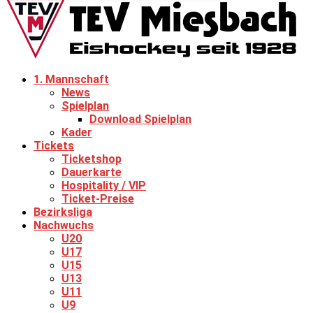
1. Mannschaft
News
Spielplan
Download Spielplan
Kader
Tickets
Ticketshop
Dauerkarte
Hospitality / VIP
Ticket-Preise
Bezirksliga
Nachwuchs
U20
U17
U15
U13
U11
U9