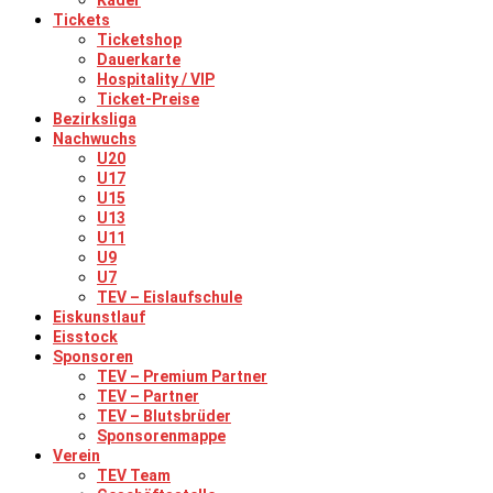
Kader
Tickets
Ticketshop
Dauerkarte
Hospitality / VIP
Ticket-Preise
Bezirksliga
Nachwuchs
U20
U17
U15
U13
U11
U9
U7
TEV – Eislaufschule
Eiskunstlauf
Eisstock
Sponsoren
TEV – Premium Partner
TEV – Partner
TEV – Blutsbrüder
Sponsorenmappe
Verein
TEV Team