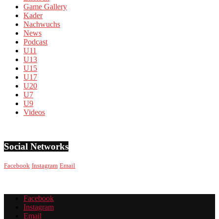
Game Gallery
Kader
Nachwuchs
News
Podcast
U11
U13
U15
U17
U20
U7
U9
Videos
Social Networks
Facebook
Instagram
Email
Facebook
Instagram
Email