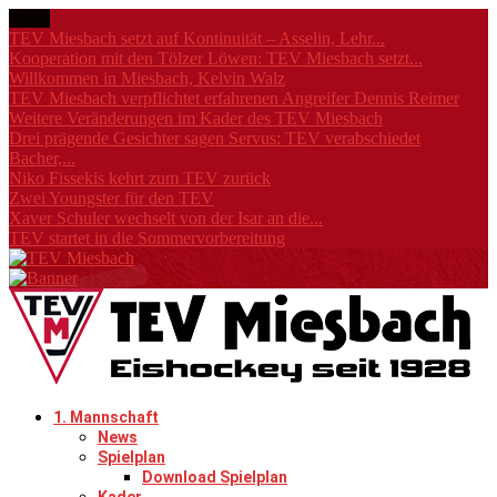
News
TEV Miesbach setzt auf Kontinuität – Asselin, Lehr...
Kooperation mit den Tölzer Löwen: TEV Miesbach setzt...
Willkommen in Miesbach, Kelvin Walz
TEV Miesbach verpflichtet erfahrenen Angreifer Dennis Reimer
Weitere Veränderungen im Kader des TEV Miesbach
Drei prägende Gesichter sagen Servus: TEV verabschiedet
Bacher,...
Niko Fissekis kehrt zum TEV zurück
Zwei Youngster für den TEV
Xaver Schuler wechselt von der Isar an die...
TEV startet in die Sommervorbereitung
1. Mannschaft
News
Spielplan
Download Spielplan