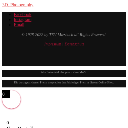
3D, Photography
Facebook
Instagram
Email
© 1928-2022 by TEV Miesbach all Rights Reserved
Impressum
|
Datenschutz
Alle Preise inkl. der gesetzlichen MwSt.
Die durchgestrichenen Preise entsprechen dem bisherigen Preis in diesem Online-Shop.
0
0