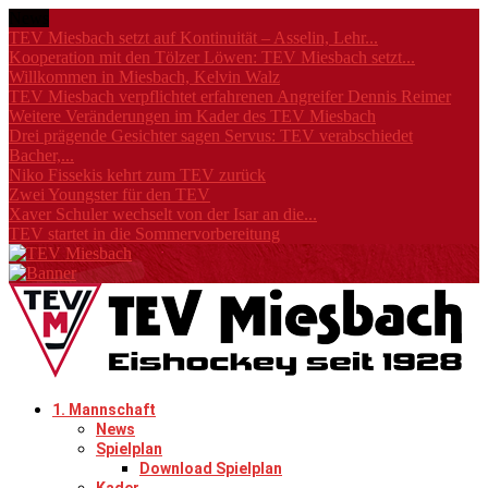
News
TEV Miesbach setzt auf Kontinuität – Asselin, Lehr...
Kooperation mit den Tölzer Löwen: TEV Miesbach setzt...
Willkommen in Miesbach, Kelvin Walz
TEV Miesbach verpflichtet erfahrenen Angreifer Dennis Reimer
Weitere Veränderungen im Kader des TEV Miesbach
Drei prägende Gesichter sagen Servus: TEV verabschiedet
Bacher,...
Niko Fissekis kehrt zum TEV zurück
Zwei Youngster für den TEV
Xaver Schuler wechselt von der Isar an die...
TEV startet in die Sommervorbereitung
1. Mannschaft
News
Spielplan
Download Spielplan