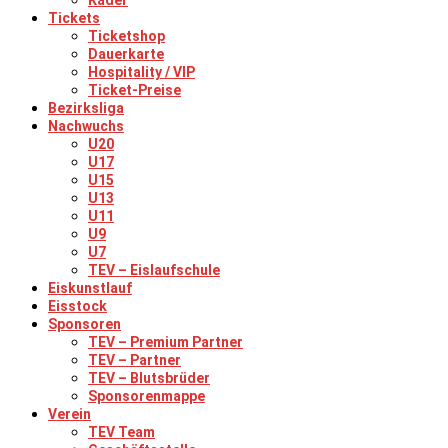
Kader
Tickets
Ticketshop
Dauerkarte
Hospitality / VIP
Ticket-Preise
Bezirksliga
Nachwuchs
U20
U17
U15
U13
U11
U9
U7
TEV – Eislaufschule
Eiskunstlauf
Eisstock
Sponsoren
TEV – Premium Partner
TEV – Partner
TEV – Blutsbrüder
Sponsorenmappe
Verein
TEV Team