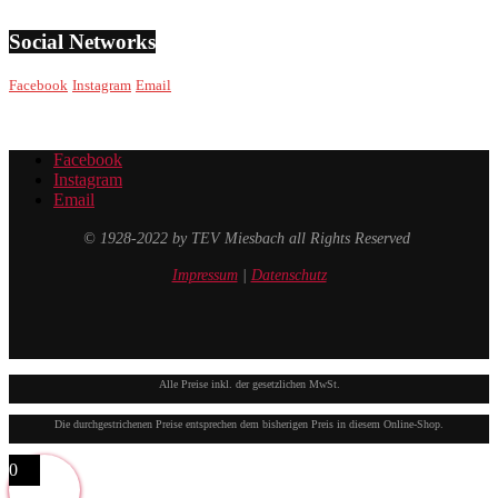
Social Networks
Facebook
Instagram
Email
Facebook
Instagram
Email
© 1928-2022 by TEV Miesbach all Rights Reserved
Impressum
|
Datenschutz
Alle Preise inkl. der gesetzlichen MwSt.
Die durchgestrichenen Preise entsprechen dem bisherigen Preis in diesem Online-Shop.
0