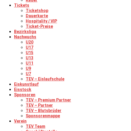
Kader
Tickets
Ticketshop
Dauerkarte
Hospitality / VIP
Ticket-Preise
Bezirksliga
Nachwuchs
U20
U17
U15
U13
U11
U9
U7
TEV – Eislaufschule
Eiskunstlauf
Eisstock
Sponsoren
TEV – Premium Partner
TEV – Partner
TEV – Blutsbrüder
Sponsorenmappe
Verein
TEV Team