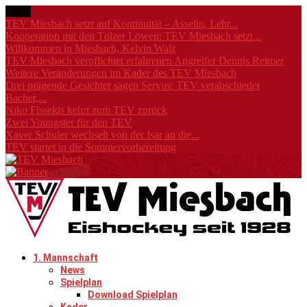
News
TEV Miesbach setzt auf Kontinuität – Asselin, Lehr...
Kooperation mit den Tölzer Löwen: TEV Miesbach setzt...
Willkommen in Miesbach, Kelvin Walz
TEV Miesbach verpflichtet erfahrenen Angreifer Dennis Reimer
Weitere Veränderungen im Kader des TEV Miesbach
Drei prägende Gesichter sagen Servus: TEV verabschiedet
Bacher,...
Niko Fissekis kehrt zum TEV zurück
Zwei Youngster für den TEV
Xaver Schuler wechselt von der Isar an die...
TEV startet in die Sommervorbereitung
1. Mannschaft
News
Spielplan
Download Spielplan