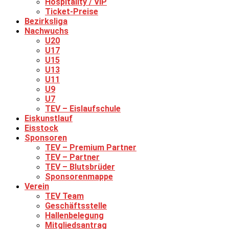
Hospitality / VIP
Ticket-Preise
Bezirksliga
Nachwuchs
U20
U17
U15
U13
U11
U9
U7
TEV – Eislaufschule
Eiskunstlauf
Eisstock
Sponsoren
TEV – Premium Partner
TEV – Partner
TEV – Blutsbrüder
Sponsorenmappe
Verein
TEV Team
Geschäftsstelle
Hallenbelegung
Mitgliedsantrag