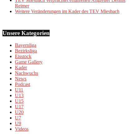
TEV Miesbach verpflichtet erfahrenen Angreifer Dennis
Reimer
Weitere Veränderungen im Kader des TEV Miesbach
Unsere Kategorien
Bayernliga
Bezirksliga
Eisstock
Game Gallery
Kader
Nachwuchs
News
Podcast
U11
U13
U15
U17
U20
U7
U9
Videos