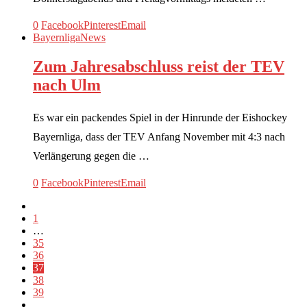
0
Facebook
Pinterest
Email
Bayernliga
News
Zum Jahresabschluss reist der TEV
nach Ulm
Es war ein packendes Spiel in der Hinrunde der Eishockey
Bayernliga, dass der TEV Anfang November mit 4:3 nach
Verlängerung gegen die …
0
Facebook
Pinterest
Email
1
…
35
36
37
38
39
…