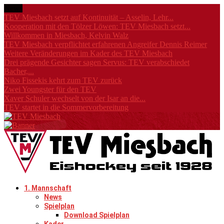
News
TEV Miesbach setzt auf Kontinuität – Asselin, Lehr...
Kooperation mit den Tölzer Löwen: TEV Miesbach setzt...
Willkommen in Miesbach, Kelvin Walz
TEV Miesbach verpflichtet erfahrenen Angreifer Dennis Reimer
Weitere Veränderungen im Kader des TEV Miesbach
Drei prägende Gesichter sagen Servus: TEV verabschiedet
Bacher,...
Niko Fissekis kehrt zum TEV zurück
Zwei Youngster für den TEV
Xaver Schuler wechselt von der Isar an die...
TEV startet in die Sommervorbereitung
1. Mannschaft
News
Spielplan
Download Spielplan