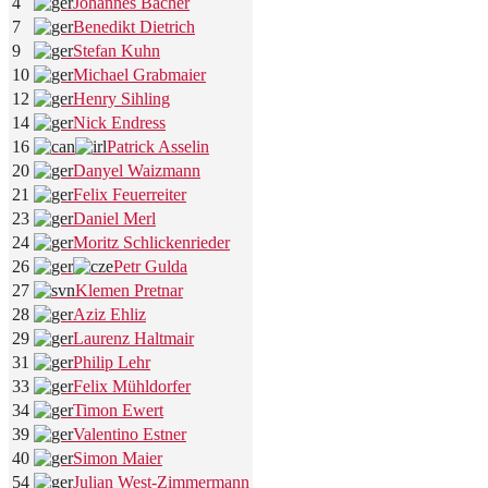
4
Johannes Bacher
7
Benedikt Dietrich
9
Stefan Kuhn
10
Michael Grabmaier
12
Henry Sihling
14
Nick Endress
16
Patrick Asselin
20
Danyel Waizmann
21
Felix Feuerreiter
23
Daniel Merl
24
Moritz Schlickenrieder
26
Petr Gulda
27
Klemen Pretnar
28
Aziz Ehliz
29
Laurenz Haltmair
31
Philip Lehr
33
Felix Mühldorfer
34
Timon Ewert
39
Valentino Estner
40
Simon Maier
54
Julian West-Zimmermann