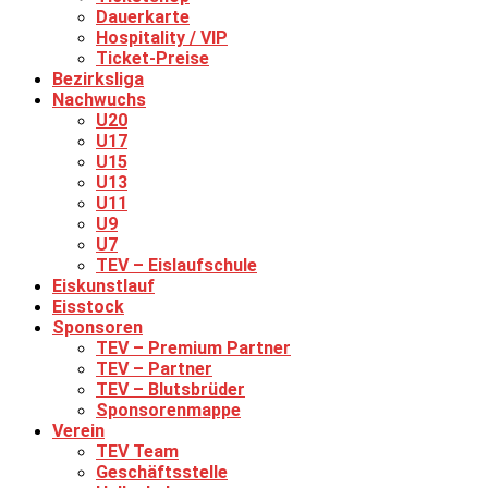
Dauerkarte
Hospitality / VIP
Ticket-Preise
Bezirksliga
Nachwuchs
U20
U17
U15
U13
U11
U9
U7
TEV – Eislaufschule
Eiskunstlauf
Eisstock
Sponsoren
TEV – Premium Partner
TEV – Partner
TEV – Blutsbrüder
Sponsorenmappe
Verein
TEV Team
Geschäftsstelle