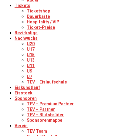
Kader
Tickets
Ticketshop
Dauerkarte
Hospitality / VIP
Ticket-Preise
Bezirksliga
Nachwuchs
U20
U17
U15
U13
U11
U9
U7
TEV – Eislaufschule
Eiskunstlauf
Eisstock
Sponsoren
TEV – Premium Partner
TEV – Partner
TEV – Blutsbrüder
Sponsorenmappe
Verein
TEV Team