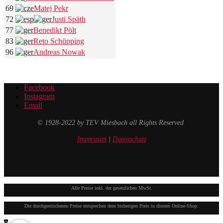
69
Matej Pekr
72
Justi Späth
77
Benedikt Pölt
83
Reto Schüpping
96
Andreas Nowak
Facebook
Instagram
Email
© 1928-2022 by TEV Miesbach all Rights Reserved
Impressum
|
Datenschutz
Alle Preise inkl. der gesetzlichen MwSt.
Die durchgestrichenen Preise entsprechen dem bisherigen Preis in diesem Online-Shop.