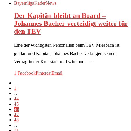
Bayernliga
Kader
News
Der Kapitän bleibt an Board –
Johannes Bacher verteidigt weiter für
den TEV
Eine der wichtigsten Personalien beim TEV Miesbach ist
geklärt und Kapitän Johannes Bacher verlängert seinen
Vertrag in der Kreisstadt und wird auch …
1
Facebook
Pinterest
Email
1
…
44
45
46
47
48
…
71