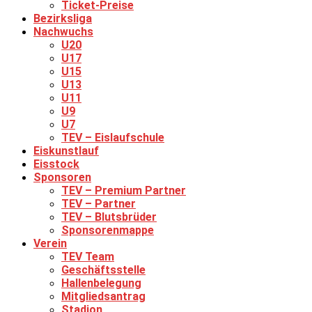
Ticket-Preise
Bezirksliga
Nachwuchs
U20
U17
U15
U13
U11
U9
U7
TEV – Eislaufschule
Eiskunstlauf
Eisstock
Sponsoren
TEV – Premium Partner
TEV – Partner
TEV – Blutsbrüder
Sponsorenmappe
Verein
TEV Team
Geschäftsstelle
Hallenbelegung
Mitgliedsantrag
Stadion