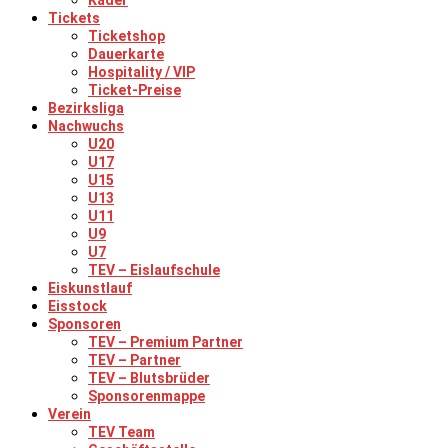
Kader
Tickets
Ticketshop
Dauerkarte
Hospitality / VIP
Ticket-Preise
Bezirksliga
Nachwuchs
U20
U17
U15
U13
U11
U9
U7
TEV – Eislaufschule
Eiskunstlauf
Eisstock
Sponsoren
TEV – Premium Partner
TEV – Partner
TEV – Blutsbrüder
Sponsorenmappe
Verein
TEV Team