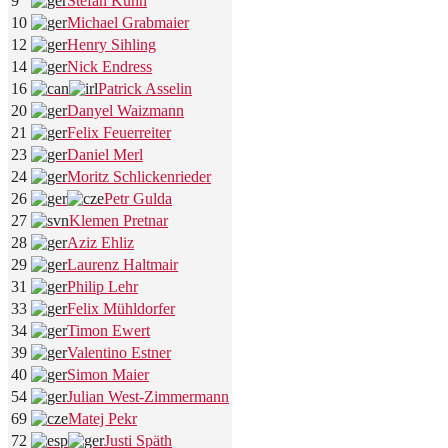
9
Stefan Kuhn
10
Michael Grabmaier
12
Henry Sihling
14
Nick Endress
16
Patrick Asselin
20
Danyel Waizmann
21
Felix Feuerreiter
23
Daniel Merl
24
Moritz Schlickenrieder
26
Petr Gulda
27
Klemen Pretnar
28
Aziz Ehliz
29
Laurenz Haltmair
31
Philip Lehr
33
Felix Mühldorfer
34
Timon Ewert
39
Valentino Estner
40
Simon Maier
54
Julian West-Zimmermann
69
Matej Pekr
72
Justi Späth