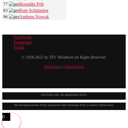
77
Benedikt Pölt
83
Reto Schüpping
96
Andreas Nowak
Facebook
Instagram
Email
© 1928-2022 by TEV Miesbach all Rights Reserved
Impressum
|
Datenschutz
Alle Preise inkl. der gesetzlichen MwSt.
Die durchgestrichenen Preise entsprechen dem bisherigen Preis in diesem Online-Shop.
0