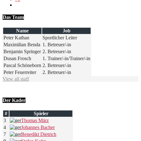
Das Team
Name
Job
Peter Kathan
Sportlicher Leiter
Maximilian Benda
1. Betreuer/-in
Benjamin Springer
2. Betreuer/-in
Dusan Frosch
1. Trainer/-in
/
Trainer/-in
Pascal Schöneborn
2. Betreuer/-in
Peter Feuerreiter
2. Betreuer/-in
View all staff
Der Kader
#
Spieler
3
Thomas März
4
Johannes Bacher
7
Benedikt Dietrich