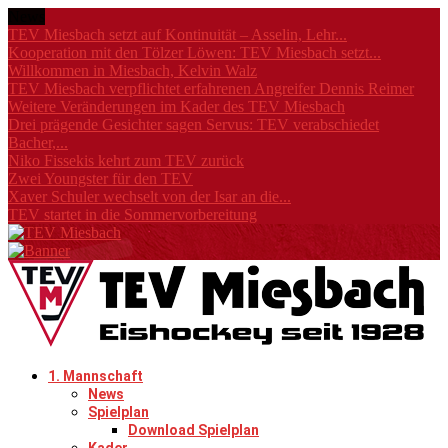
News
TEV Miesbach setzt auf Kontinuität – Asselin, Lehr...
Kooperation mit den Tölzer Löwen: TEV Miesbach setzt...
Willkommen in Miesbach, Kelvin Walz
TEV Miesbach verpflichtet erfahrenen Angreifer Dennis Reimer
Weitere Veränderungen im Kader des TEV Miesbach
Drei prägende Gesichter sagen Servus: TEV verabschiedet
Bacher,...
Niko Fissekis kehrt zum TEV zurück
Zwei Youngster für den TEV
Xaver Schuler wechselt von der Isar an die...
TEV startet in die Sommervorbereitung
1. Mannschaft
News
Spielplan
Download Spielplan