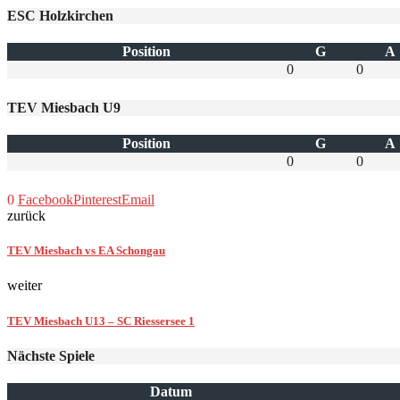
ESC Holzkirchen
Position
G
A
0
0
TEV Miesbach U9
Position
G
A
0
0
0
Facebook
Pinterest
Email
zurück
TEV Miesbach vs EA Schongau
weiter
TEV Miesbach U13 – SC Riessersee 1
Nächste Spiele
Datum