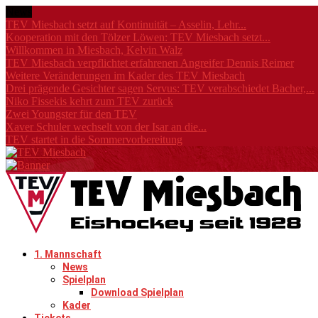
News
TEV Miesbach setzt auf Kontinuität – Asselin, Lehr...
Kooperation mit den Tölzer Löwen: TEV Miesbach setzt...
Willkommen in Miesbach, Kelvin Walz
TEV Miesbach verpflichtet erfahrenen Angreifer Dennis Reimer
Weitere Veränderungen im Kader des TEV Miesbach
Drei prägende Gesichter sagen Servus: TEV verabschiedet Bacher,...
Niko Fissekis kehrt zum TEV zurück
Zwei Youngster für den TEV
Xaver Schuler wechselt von der Isar an die...
TEV startet in die Sommervorbereitung
1. Mannschaft
News
Spielplan
Download Spielplan
Kader