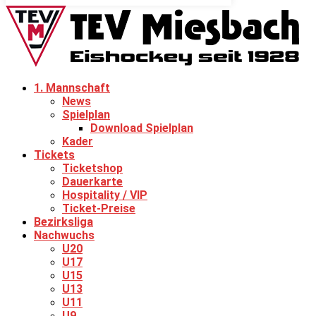
1. Mannschaft
News
Spielplan
Download Spielplan
Kader
Tickets
Ticketshop
Dauerkarte
Hospitality / VIP
Ticket-Preise
Bezirksliga
Nachwuchs
U20
U17
U15
U13
U11
U9