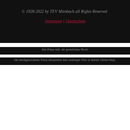
© 1928-2022 by TEV Miesbach all Rights Reserved
Impressum
|
Datenschutz
Alle Preise inkl. der gesetzlichen MwSt.
Die durchgestrichenen Preise entsprechen dem bisherigen Preis in diesem Online-Shop.