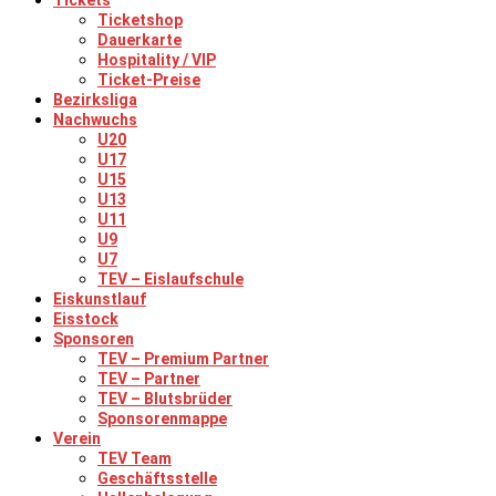
Tickets
Ticketshop
Dauerkarte
Hospitality / VIP
Ticket-Preise
Bezirksliga
Nachwuchs
U20
U17
U15
U13
U11
U9
U7
TEV – Eislaufschule
Eiskunstlauf
Eisstock
Sponsoren
TEV – Premium Partner
TEV – Partner
TEV – Blutsbrüder
Sponsorenmappe
Verein
TEV Team
Geschäftsstelle