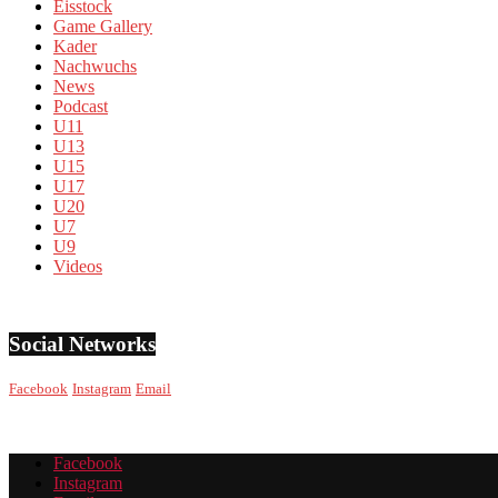
Eisstock
Game Gallery
Kader
Nachwuchs
News
Podcast
U11
U13
U15
U17
U20
U7
U9
Videos
Social Networks
Facebook
Instagram
Email
Facebook
Instagram