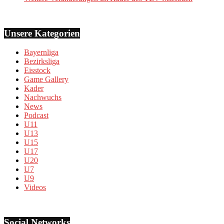
Unsere Kategorien
Bayernliga
Bezirksliga
Eisstock
Game Gallery
Kader
Nachwuchs
News
Podcast
U11
U13
U15
U17
U20
U7
U9
Videos
Social Networks