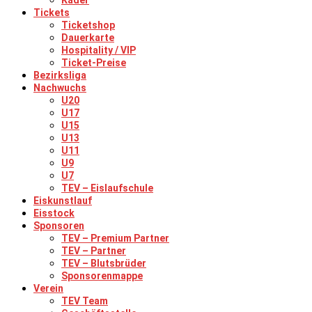
Kader
Tickets
Ticketshop
Dauerkarte
Hospitality / VIP
Ticket-Preise
Bezirksliga
Nachwuchs
U20
U17
U15
U13
U11
U9
U7
TEV – Eislaufschule
Eiskunstlauf
Eisstock
Sponsoren
TEV – Premium Partner
TEV – Partner
TEV – Blutsbrüder
Sponsorenmappe
Verein
TEV Team