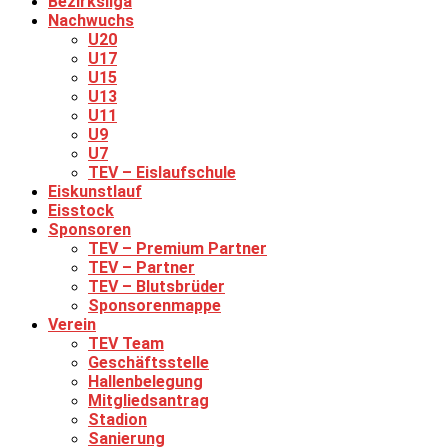
Bezirksliga
Nachwuchs
U20
U17
U15
U13
U11
U9
U7
TEV – Eislaufschule
Eiskunstlauf
Eisstock
Sponsoren
TEV – Premium Partner
TEV – Partner
TEV – Blutsbrüder
Sponsorenmappe
Verein
TEV Team
Geschäftsstelle
Hallenbelegung
Mitgliedsantrag
Stadion
Sanierung