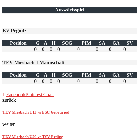
Auswärtsspiel
EV Pegnitz
Position
G
A
H
SOG
PIM
SA
GA
SV
0
0
0
0
0
0
0
0
TEV Miesbach 1 Mannschaft
Position
G
A
H
SOG
PIM
SA
GA
SV
0
0
0
0
0
0
0
0
1
Facebook
Pinterest
Email
zurück
TEV Miesbach U11 vs ESC Geretsried
weiter
TEV Miesbach U20 vs TSV Erding