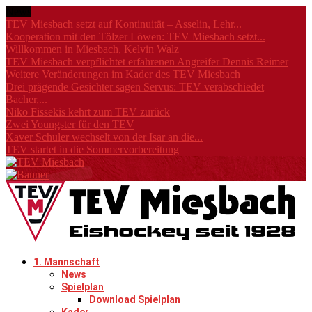
News
TEV Miesbach setzt auf Kontinuität – Asselin, Lehr...
Kooperation mit den Tölzer Löwen: TEV Miesbach setzt...
Willkommen in Miesbach, Kelvin Walz
TEV Miesbach verpflichtet erfahrenen Angreifer Dennis Reimer
Weitere Veränderungen im Kader des TEV Miesbach
Drei prägende Gesichter sagen Servus: TEV verabschiedet
Bacher,...
Niko Fissekis kehrt zum TEV zurück
Zwei Youngster für den TEV
Xaver Schuler wechselt von der Isar an die...
TEV startet in die Sommervorbereitung
1. Mannschaft
News
Spielplan
Download Spielplan