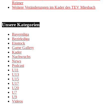
Reimer
Weitere Veränderungen im Kader des TEV Miesbach
Unsere Kategorien
Bayernliga
Bezirksliga
Eisstock
Game Gallery
Kader
Nachwuchs
News
Podcast
U11
U13
U15
U17
U20
U7
U9
Videos