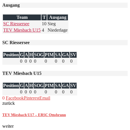
Ausgang
Team
T
Ausgang
SC Riessersee
10
Sieg
TEV Miesbach U15
4
Niederlage
SC Riessersee
Position
G
A
H
SOG
PIM
SA
GA
SV
0
0
0
0
0
0
0
0
TEV Miesbach U15
Position
G
A
H
SOG
PIM
SA
GA
SV
0
0
0
0
0
0
0
0
0
Facebook
Pinterest
Email
zurück
TEV Miesbach U17 – ERSC Ottobrunn
weiter