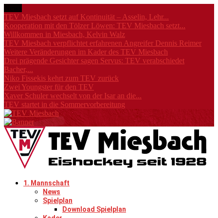
News
TEV Miesbach setzt auf Kontinuität – Asselin, Lehr...
Kooperation mit den Tölzer Löwen: TEV Miesbach setzt...
Willkommen in Miesbach, Kelvin Walz
TEV Miesbach verpflichtet erfahrenen Angreifer Dennis Reimer
Weitere Veränderungen im Kader des TEV Miesbach
Drei prägende Gesichter sagen Servus: TEV verabschiedet
Bacher,...
Niko Fissekis kehrt zum TEV zurück
Zwei Youngster für den TEV
Xaver Schuler wechselt von der Isar an die...
TEV startet in die Sommervorbereitung
1. Mannschaft
News
Spielplan
Download Spielplan