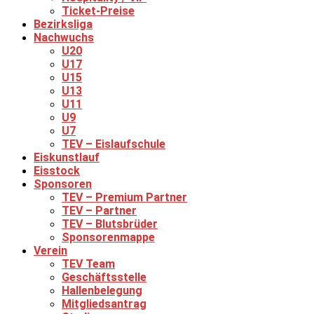
Ticket-Preise
Bezirksliga
Nachwuchs
U20
U17
U15
U13
U11
U9
U7
TEV – Eislaufschule
Eiskunstlauf
Eisstock
Sponsoren
TEV – Premium Partner
TEV – Partner
TEV – Blutsbrüder
Sponsorenmappe
Verein
TEV Team
Geschäftsstelle
Hallenbelegung
Mitgliedsantrag