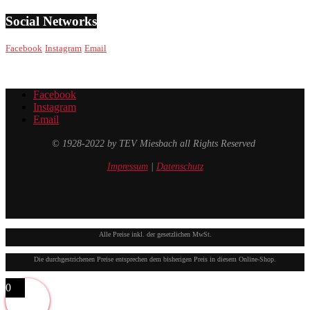
Social Networks
Facebook
Instagram
Email
Facebook
Instagram
Email
© 1928-2022 by TEV Miesbach all Rights Reserved
Impressum
|
Datenschutz
Alle Preise inkl. der gesetzlichen MwSt.
Die durchgestrichenen Preise entsprechen dem bisherigen Preis in diesem Online-Shop.
0