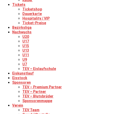
Kader
Tickets
Ticketshop
Dauerkarte
Hospitality / VIP
Ticket-Preise
Bezirksliga
Nachwuchs
U20
U17
U15
U13
U11
U9
U7
TEV – Eislaufschule
Eiskunstlauf
Eisstock
Sponsoren
TEV – Premium Partner
TEV – Partner
TEV – Blutsbrüder
Sponsorenmappe
Verein
TEV Team