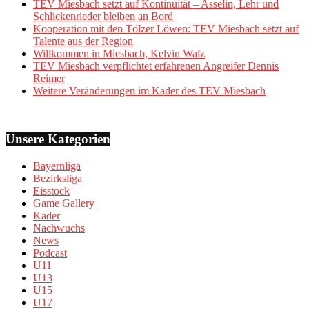
TEV Miesbach setzt auf Kontinuität – Asselin, Lehr und
Schlickenrieder bleiben an Bord
Kooperation mit den Tölzer Löwen: TEV Miesbach setzt auf
Talente aus der Region
Willkommen in Miesbach, Kelvin Walz
TEV Miesbach verpflichtet erfahrenen Angreifer Dennis
Reimer
Weitere Veränderungen im Kader des TEV Miesbach
Unsere Kategorien
Bayernliga
Bezirksliga
Eisstock
Game Gallery
Kader
Nachwuchs
News
Podcast
U11
U13
U15
U17