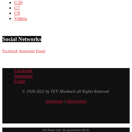
U20
U7
U9
Videos
Social Networks
Facebook
Instagram
Email
Facebook
Instagram
Email
© 1928-2022 by TEV Miesbach all Rights Reserved
Impressum
|
Datenschutz
Alle Preise inkl. der gesetzlichen MwSt.