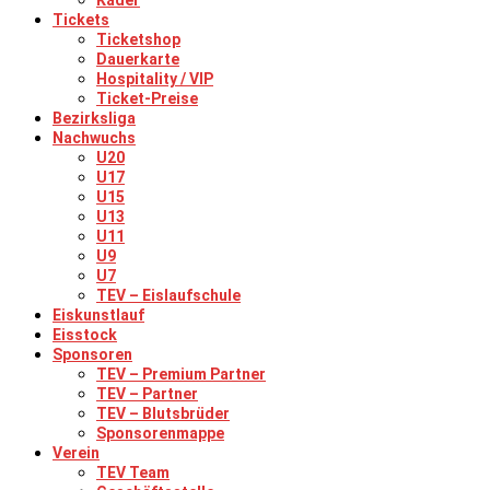
Kader
Tickets
Ticketshop
Dauerkarte
Hospitality / VIP
Ticket-Preise
Bezirksliga
Nachwuchs
U20
U17
U15
U13
U11
U9
U7
TEV – Eislaufschule
Eiskunstlauf
Eisstock
Sponsoren
TEV – Premium Partner
TEV – Partner
TEV – Blutsbrüder
Sponsorenmappe
Verein
TEV Team