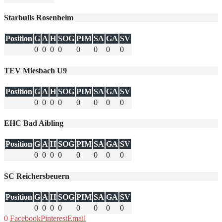
Starbulls Rosenheim
Position
G
A
H
SOG
PIM
SA
GA
SV
0
0
0
0
0
0
0
0
TEV Miesbach U9
Position
G
A
H
SOG
PIM
SA
GA
SV
0
0
0
0
0
0
0
0
EHC Bad Aibling
Position
G
A
H
SOG
PIM
SA
GA
SV
0
0
0
0
0
0
0
0
SC Reichersbeuern
Position
G
A
H
SOG
PIM
SA
GA
SV
0
0
0
0
0
0
0
0
0
Facebook
Pinterest
Email