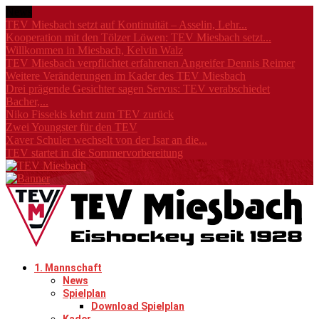
News
TEV Miesbach setzt auf Kontinuität – Asselin, Lehr...
Kooperation mit den Tölzer Löwen: TEV Miesbach setzt...
Willkommen in Miesbach, Kelvin Walz
TEV Miesbach verpflichtet erfahrenen Angreifer Dennis Reimer
Weitere Veränderungen im Kader des TEV Miesbach
Drei prägende Gesichter sagen Servus: TEV verabschiedet
Bacher,...
Niko Fissekis kehrt zum TEV zurück
Zwei Youngster für den TEV
Xaver Schuler wechselt von der Isar an die...
TEV startet in die Sommervorbereitung
1. Mannschaft
News
Spielplan
Download Spielplan