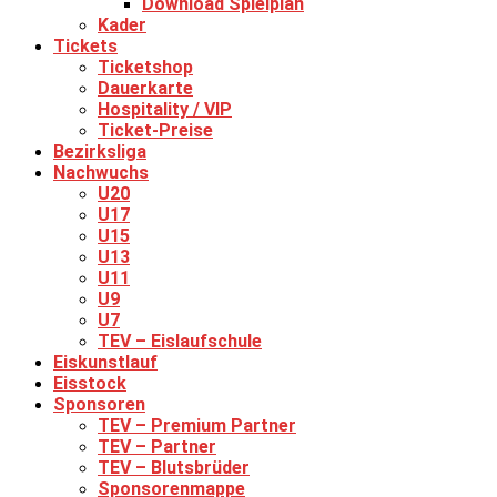
Download Spielplan
Kader
Tickets
Ticketshop
Dauerkarte
Hospitality / VIP
Ticket-Preise
Bezirksliga
Nachwuchs
U20
U17
U15
U13
U11
U9
U7
TEV – Eislaufschule
Eiskunstlauf
Eisstock
Sponsoren
TEV – Premium Partner
TEV – Partner
TEV – Blutsbrüder
Sponsorenmappe