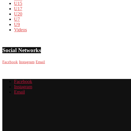
U15
U17
U20
U7
U9
Videos
Social Networks
Facebook
Instagram
Email
Facebook
Instagram
Email