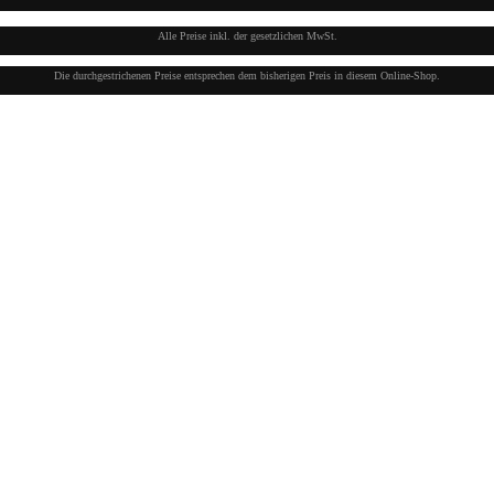
Alle Preise inkl. der gesetzlichen MwSt.
Die durchgestrichenen Preise entsprechen dem bisherigen Preis in diesem Online-Shop.