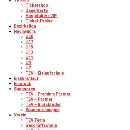
Tickets
Ticketshop
Dauerkarte
Hospitality / VIP
Ticket-Preise
Bezirksliga
Nachwuchs
U20
U17
U15
U13
U11
U9
U7
TEV – Eislaufschule
Eiskunstlauf
Eisstock
Sponsoren
TEV – Premium Partner
TEV – Partner
TEV – Blutsbrüder
Sponsorenmappe
Verein
TEV Team
Geschäftsstelle