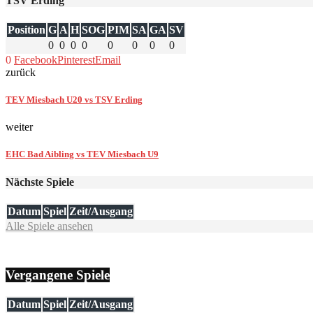
TSV Erding
Position
G
A
H
SOG
PIM
SA
GA
SV
0
0
0
0
0
0
0
0
0
Facebook
Pinterest
Email
zurück
TEV Miesbach U20 vs TSV Erding
weiter
EHC Bad Aibling vs TEV Miesbach U9
Nächste Spiele
Datum
Spiel
Zeit/Ausgang
Alle Spiele ansehen
Vergangene Spiele
Datum
Spiel
Zeit/Ausgang