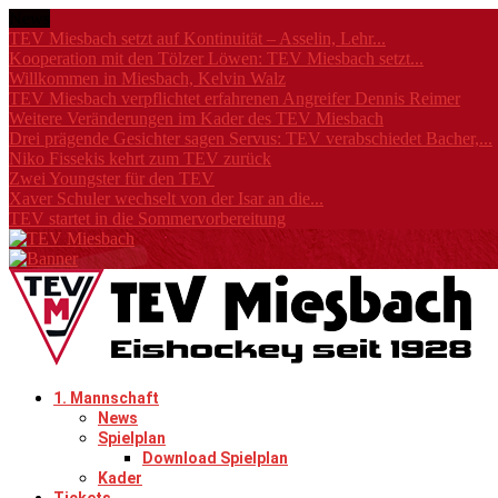
News
TEV Miesbach setzt auf Kontinuität – Asselin, Lehr...
Kooperation mit den Tölzer Löwen: TEV Miesbach setzt...
Willkommen in Miesbach, Kelvin Walz
TEV Miesbach verpflichtet erfahrenen Angreifer Dennis Reimer
Weitere Veränderungen im Kader des TEV Miesbach
Drei prägende Gesichter sagen Servus: TEV verabschiedet Bacher,...
Niko Fissekis kehrt zum TEV zurück
Zwei Youngster für den TEV
Xaver Schuler wechselt von der Isar an die...
TEV startet in die Sommervorbereitung
1. Mannschaft
News
Spielplan
Download Spielplan
Kader