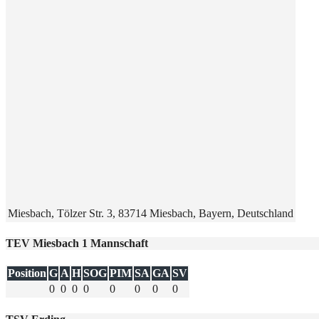
Miesbach, Tölzer Str. 3, 83714 Miesbach, Bayern, Deutschland
TEV Miesbach 1 Mannschaft
Position
G
A
H
SOG
PIM
SA
GA
SV
0
0
0
0
0
0
0
0