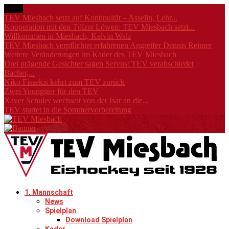
News
TEV Miesbach setzt auf Kontinuität – Asselin, Lehr...
Kooperation mit den Tölzer Löwen: TEV Miesbach setzt...
Willkommen in Miesbach, Kelvin Walz
TEV Miesbach verpflichtet erfahrenen Angreifer Dennis Reimer
Weitere Veränderungen im Kader des TEV Miesbach
Drei prägende Gesichter sagen Servus: TEV verabschiedet
Bacher,...
Niko Fissekis kehrt zum TEV zurück
Zwei Youngster für den TEV
Xaver Schuler wechselt von der Isar an die...
TEV startet in die Sommervorbereitung
1. Mannschaft
News
Spielplan
Download Spielplan