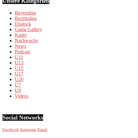
Unsere Kategorien
Bayernliga
Bezirksliga
Eisstock
Game Gallery
Kader
Nachwuchs
News
Podcast
U11
U13
U15
U17
U20
U7
U9
Videos
Social Networks
Facebook
Instagram
Email