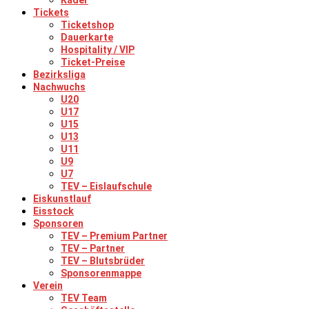
Kader
Tickets
Ticketshop
Dauerkarte
Hospitality / VIP
Ticket-Preise
Bezirksliga
Nachwuchs
U20
U17
U15
U13
U11
U9
U7
TEV – Eislaufschule
Eiskunstlauf
Eisstock
Sponsoren
TEV – Premium Partner
TEV – Partner
TEV – Blutsbrüder
Sponsorenmappe
Verein
TEV Team