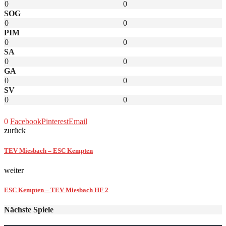
0
0
SOG
0
0
PIM
0
0
SA
0
0
GA
0
0
SV
0
0
0
Facebook
Pinterest
Email
zurück
TEV Miesbach – ESC Kempten
weiter
ESC Kempten – TEV Miesbach HF 2
Nächste Spiele