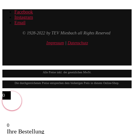
Facebook
Instagram
Email
© 1928-2022 by TEV Miesbach all Rights Reserved
Impressum
|
Datenschutz
Alle Preise inkl. der gesetzlichen MwSt.
Die durchgestrichenen Preise entsprechen dem bisherigen Preis in diesem Online-Shop.
0
0
Ihre Bestellung