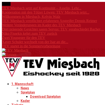
News
TEV Miesbach setzt auf Kontinuität – Asselin, Lehr...
Kooperation mit den Tölzer Löwen: TEV Miesbach setzt...
Willkommen in Miesbach, Kelvin Walz
TEV Miesbach verpflichtet erfahrenen Angreifer Dennis Reimer
Weitere Veränderungen im Kader des TEV Miesbach
Drei prägende Gesichter sagen Servus: TEV verabschiedet Bacher,...
Niko Fissekis kehrt zum TEV zurück
Zwei Youngster für den TEV
Xaver Schuler wechselt von der Isar an die...
TEV startet in die Sommervorbereitung
1. Mannschaft
News
Spielplan
Download Spielplan
Kader