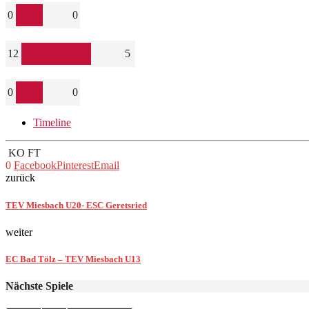
0
0
12
5
0
0
Timeline
KO
FT
0
Facebook
Pinterest
Email
zurück
TEV Miesbach U20- ESC Geretsried
weiter
EC Bad Tölz – TEV Miesbach U13
Nächste Spiele