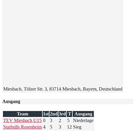
Miesbach, Tölzer Str. 3, 83714 Miesbach, Bayern, Deutschland
Ausgang
Team
1st
2nd
3rd
T
Ausgang
TEV Miesbach U15
0
3
2
5
Niederlage
Starbulls Rosenheim
4
5
3
12
Sieg