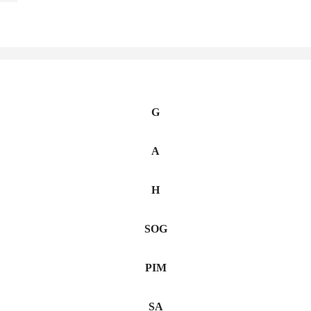
G
A
H
SOG
PIM
SA