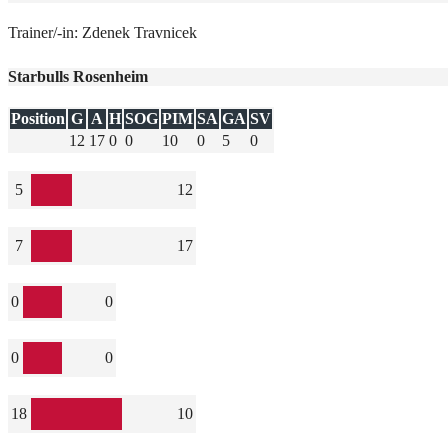
Trainer/-in: Zdenek Travnicek
Starbulls Rosenheim
Position
G
A
H
SOG
PIM
SA
GA
SV
12
17
0
0
10
0
5
0
5
12
7
17
0
0
0
0
18
10