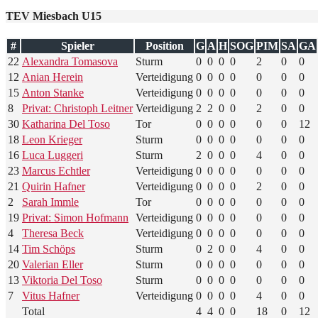
TEV Miesbach U15
#
Spieler
Position
G
A
H
SOG
PIM
SA
GA
22
Alexandra Tomasova
Sturm
0
0
0
0
2
0
0
12
Anian Herein
Verteidigung
0
0
0
0
0
0
0
15
Anton Stanke
Verteidigung
0
0
0
0
0
0
0
8
Privat: Christoph Leitner
Verteidigung
2
2
0
0
2
0
0
30
Katharina Del Toso
Tor
0
0
0
0
0
0
12
18
Leon Krieger
Sturm
0
0
0
0
0
0
0
16
Luca Luggeri
Sturm
2
0
0
0
4
0
0
23
Marcus Echtler
Verteidigung
0
0
0
0
0
0
0
21
Quirin Hafner
Verteidigung
0
0
0
0
2
0
0
2
Sarah Immle
Tor
0
0
0
0
0
0
0
19
Privat: Simon Hofmann
Verteidigung
0
0
0
0
0
0
0
4
Theresa Beck
Verteidigung
0
0
0
0
0
0
0
14
Tim Schöps
Sturm
0
2
0
0
4
0
0
20
Valerian Eller
Sturm
0
0
0
0
0
0
0
13
Viktoria Del Toso
Sturm
0
0
0
0
0
0
0
7
Vitus Hafner
Verteidigung
0
0
0
0
4
0
0
Total
4
4
0
0
18
0
12