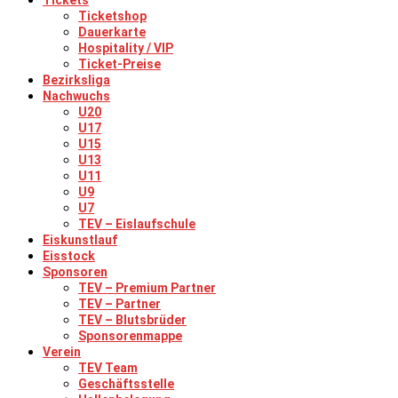
Tickets
Ticketshop
Dauerkarte
Hospitality / VIP
Ticket-Preise
Bezirksliga
Nachwuchs
U20
U17
U15
U13
U11
U9
U7
TEV – Eislaufschule
Eiskunstlauf
Eisstock
Sponsoren
TEV – Premium Partner
TEV – Partner
TEV – Blutsbrüder
Sponsorenmappe
Verein
TEV Team
Geschäftsstelle