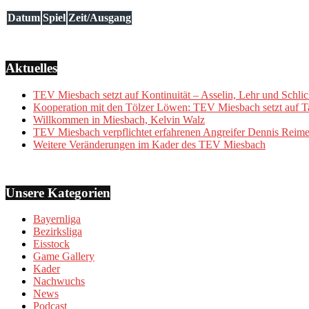
Datum
Spiel
Zeit/Ausgang
Aktuelles
TEV Miesbach setzt auf Kontinuität – Asselin, Lehr und Schlic
Kooperation mit den Tölzer Löwen: TEV Miesbach setzt auf Ta
Willkommen in Miesbach, Kelvin Walz
TEV Miesbach verpflichtet erfahrenen Angreifer Dennis Reime
Weitere Veränderungen im Kader des TEV Miesbach
Unsere Kategorien
Bayernliga
Bezirksliga
Eisstock
Game Gallery
Kader
Nachwuchs
News
Podcast