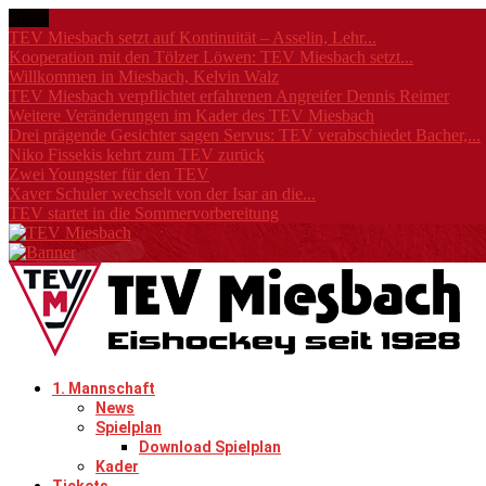
News
TEV Miesbach setzt auf Kontinuität – Asselin, Lehr...
Kooperation mit den Tölzer Löwen: TEV Miesbach setzt...
Willkommen in Miesbach, Kelvin Walz
TEV Miesbach verpflichtet erfahrenen Angreifer Dennis Reimer
Weitere Veränderungen im Kader des TEV Miesbach
Drei prägende Gesichter sagen Servus: TEV verabschiedet Bacher,...
Niko Fissekis kehrt zum TEV zurück
Zwei Youngster für den TEV
Xaver Schuler wechselt von der Isar an die...
TEV startet in die Sommervorbereitung
1. Mannschaft
News
Spielplan
Download Spielplan
Kader