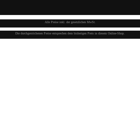
Alle Preise inkl. der gesetzlichen MwSt.
Die durchgestrichenen Preise entsprechen dem bisherigen Preis in diesem Online-Shop.