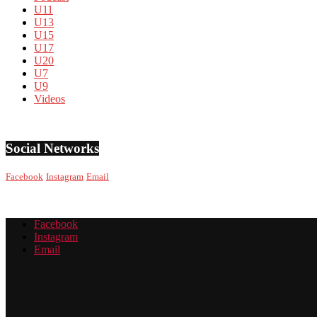
U11
U13
U15
U17
U20
U7
U9
Videos
Social Networks
Facebook
Instagram
Email
Facebook
Instagram
Email