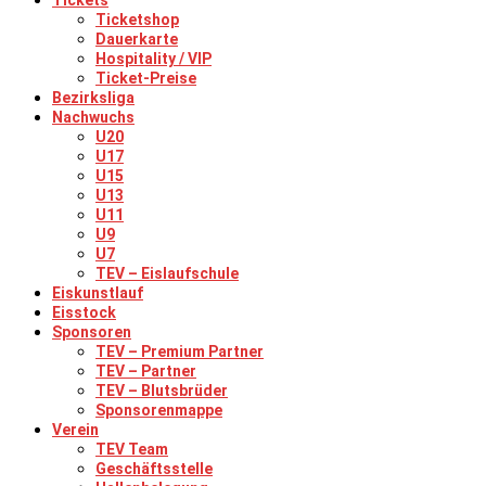
Tickets
Ticketshop
Dauerkarte
Hospitality / VIP
Ticket-Preise
Bezirksliga
Nachwuchs
U20
U17
U15
U13
U11
U9
U7
TEV – Eislaufschule
Eiskunstlauf
Eisstock
Sponsoren
TEV – Premium Partner
TEV – Partner
TEV – Blutsbrüder
Sponsorenmappe
Verein
TEV Team
Geschäftsstelle