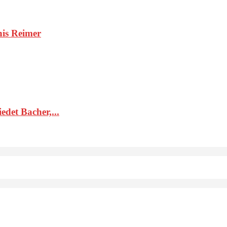
nis Reimer
det Bacher,...