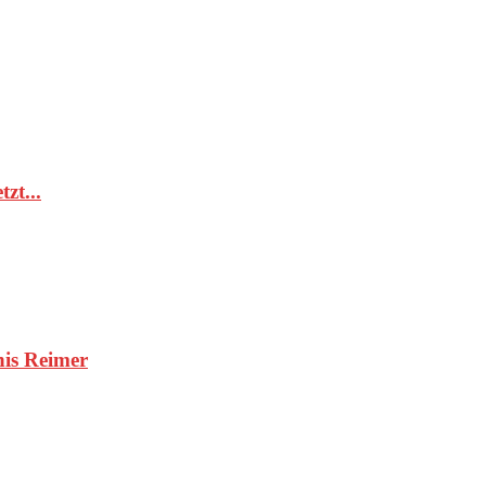
zt...
nis Reimer