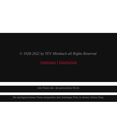
© 1928-2022 by TEV Miesbach all Rights Reserved
Impressum
|
Datenschutz
Alle Preise inkl. der gesetzlichen MwSt.
Die durchgestrichenen Preise entsprechen dem bisherigen Preis in diesem Online-Shop.