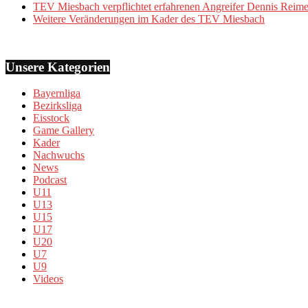
TEV Miesbach verpflichtet erfahrenen Angreifer Dennis Reime
Weitere Veränderungen im Kader des TEV Miesbach
Unsere Kategorien
Bayernliga
Bezirksliga
Eisstock
Game Gallery
Kader
Nachwuchs
News
Podcast
U11
U13
U15
U17
U20
U7
U9
Videos