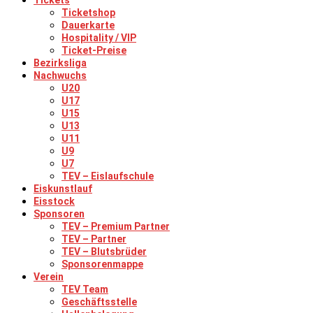
Tickets
Ticketshop
Dauerkarte
Hospitality / VIP
Ticket-Preise
Bezirksliga
Nachwuchs
U20
U17
U15
U13
U11
U9
U7
TEV – Eislaufschule
Eiskunstlauf
Eisstock
Sponsoren
TEV – Premium Partner
TEV – Partner
TEV – Blutsbrüder
Sponsorenmappe
Verein
TEV Team
Geschäftsstelle