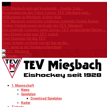
News
TEV Miesbach setzt auf Kontinuität – Asselin, Lehr...
Kooperation mit den Tölzer Löwen: TEV Miesbach setzt...
Willkommen in Miesbach, Kelvin Walz
TEV Miesbach verpflichtet erfahrenen Angreifer Dennis Reimer
Weitere Veränderungen im Kader des TEV Miesbach
Drei prägende Gesichter sagen Servus: TEV verabschiedet Bacher,...
Niko Fissekis kehrt zum TEV zurück
Zwei Youngster für den TEV
Xaver Schuler wechselt von der Isar an die...
TEV startet in die Sommervorbereitung
1. Mannschaft
News
Spielplan
Download Spielplan
Kader