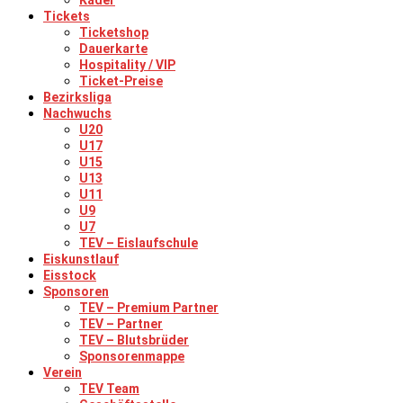
Kader
Tickets
Ticketshop
Dauerkarte
Hospitality / VIP
Ticket-Preise
Bezirksliga
Nachwuchs
U20
U17
U15
U13
U11
U9
U7
TEV – Eislaufschule
Eiskunstlauf
Eisstock
Sponsoren
TEV – Premium Partner
TEV – Partner
TEV – Blutsbrüder
Sponsorenmappe
Verein
TEV Team