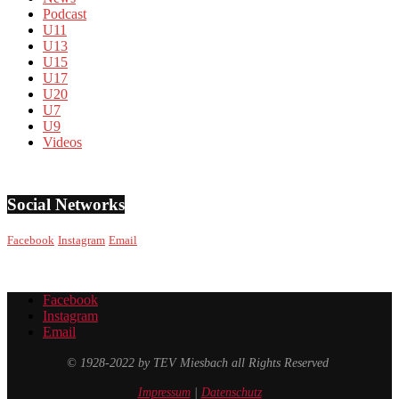
Podcast
U11
U13
U15
U17
U20
U7
U9
Videos
Social Networks
Facebook
Instagram
Email
Facebook
Instagram
Email
© 1928-2022 by TEV Miesbach all Rights Reserved
Impressum
|
Datenschutz