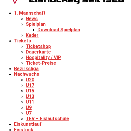
1. Mannschaft
News
Spielplan
Download Spielplan
Kader
Tickets
Ticketshop
Dauerkarte
Hospitality / VIP
Ticket-Preise
Bezirksliga
Nachwuchs
U20
U17
U15
U13
U11
U9
U7
TEV – Eislaufschule
Eiskunstlauf
Eisstock