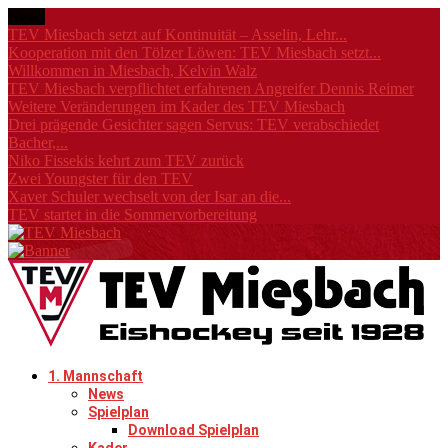
News
TEV Miesbach setzt auf Kontinuität – Asselin, Lehr...
Kooperation mit den Tölzer Löwen: TEV Miesbach setzt...
Willkommen in Miesbach, Kelvin Walz
TEV Miesbach verpflichtet erfahrenen Angreifer Dennis Reimer
Weitere Veränderungen im Kader des TEV Miesbach
Drei prägende Gesichter sagen Servus: TEV verabschiedet
Bacher,...
Niko Fissekis kehrt zum TEV zurück
Zwei Youngster für den TEV
Xaver Schuler wechselt von der Isar an die...
TEV startet in die Sommervorbereitung
1. Mannschaft
News
Spielplan
Download Spielplan