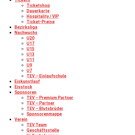
Tickets
Ticketshop
Dauerkarte
Hospitality / VIP
Ticket-Preise
Bezirksliga
Nachwuchs
U20
U17
U15
U13
U11
U9
U7
TEV – Eislaufschule
Eiskunstlauf
Eisstock
Sponsoren
TEV – Premium Partner
TEV – Partner
TEV – Blutsbrüder
Sponsorenmappe
Verein
TEV Team
Geschäftsstelle