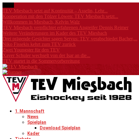
News
TEV Miesbach setzt auf Kontinuität – Asselin, Lehr...
Kooperation mit den Tölzer Löwen: TEV Miesbach setzt...
Willkommen in Miesbach, Kelvin Walz
TEV Miesbach verpflichtet erfahrenen Angreifer Dennis Reimer
Weitere Veränderungen im Kader des TEV Miesbach
Drei prägende Gesichter sagen Servus: TEV verabschiedet Bacher,...
Niko Fissekis kehrt zum TEV zurück
Zwei Youngster für den TEV
Xaver Schuler wechselt von der Isar an die...
TEV startet in die Sommervorbereitung
1. Mannschaft
News
Spielplan
Download Spielplan
Kader