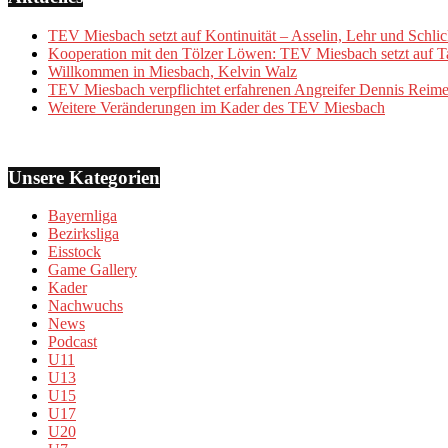
TEV Miesbach setzt auf Kontinuität – Asselin, Lehr und Schlic
Kooperation mit den Tölzer Löwen: TEV Miesbach setzt auf Ta
Willkommen in Miesbach, Kelvin Walz
TEV Miesbach verpflichtet erfahrenen Angreifer Dennis Reime
Weitere Veränderungen im Kader des TEV Miesbach
Unsere Kategorien
Bayernliga
Bezirksliga
Eisstock
Game Gallery
Kader
Nachwuchs
News
Podcast
U11
U13
U15
U17
U20