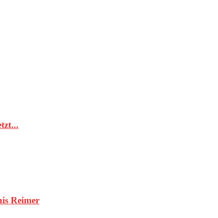
zt...
nis Reimer