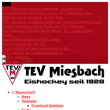
News
TEV Miesbach setzt auf Kontinuität – Asselin, Lehr...
Kooperation mit den Tölzer Löwen: TEV Miesbach setzt...
Willkommen in Miesbach, Kelvin Walz
TEV Miesbach verpflichtet erfahrenen Angreifer Dennis Reimer
Weitere Veränderungen im Kader des TEV Miesbach
Drei prägende Gesichter sagen Servus: TEV verabschiedet
Bacher,...
Niko Fissekis kehrt zum TEV zurück
Zwei Youngster für den TEV
Xaver Schuler wechselt von der Isar an die...
TEV startet in die Sommervorbereitung
1. Mannschaft
News
Spielplan
Download Spielplan