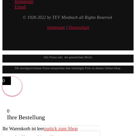
Instagram
Email
© 1928-2022 by TEV Miesbach all Rights Reserved
Impressum
|
Datenschutz
Alle Preise inkl. der gesetzlichen MwSt.
Die durchgestrichenen Preise entsprechen dem bisherigen Preis in diesem Online-Shop.
0
0
Ihre Bestellung
Ihr Warenkorb ist leer
zurück zum Shop