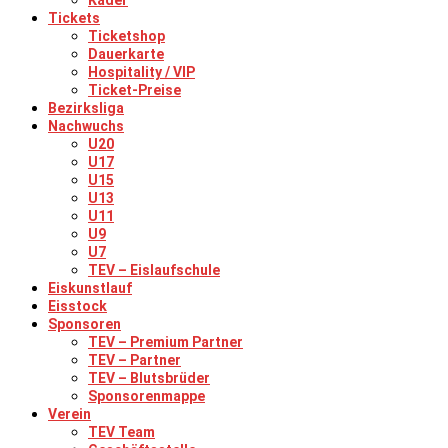
Kader
Tickets
Ticketshop
Dauerkarte
Hospitality / VIP
Ticket-Preise
Bezirksliga
Nachwuchs
U20
U17
U15
U13
U11
U9
U7
TEV – Eislaufschule
Eiskunstlauf
Eisstock
Sponsoren
TEV – Premium Partner
TEV – Partner
TEV – Blutsbrüder
Sponsorenmappe
Verein
TEV Team