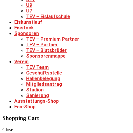
U9
U7
TEV – Eislaufschule
Eiskunstlauf
Eisstock
Sponsoren
TEV – Premium Partner
TEV – Partner
TEV – Blutsbrüder
Sponsorenmappe
Verein
TEV Team
Geschäftsstelle
Hallenbelegung
Mitgliedsantrag
Stadion
Sanierung
Ausstattungs-Shop
Fan-Shop
Shopping Cart
Close