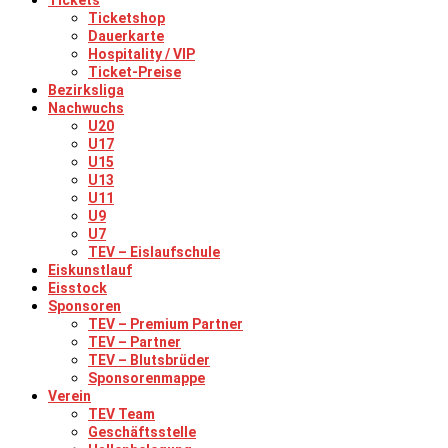
Tickets
Ticketshop
Dauerkarte
Hospitality / VIP
Ticket-Preise
Bezirksliga
Nachwuchs
U20
U17
U15
U13
U11
U9
U7
TEV – Eislaufschule
Eiskunstlauf
Eisstock
Sponsoren
TEV – Premium Partner
TEV – Partner
TEV – Blutsbrüder
Sponsorenmappe
Verein
TEV Team
Geschäftsstelle