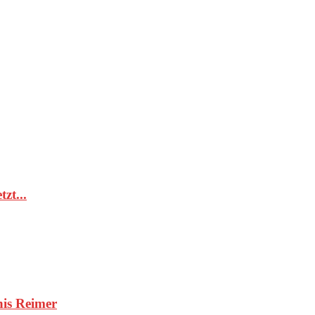
zt...
nis Reimer