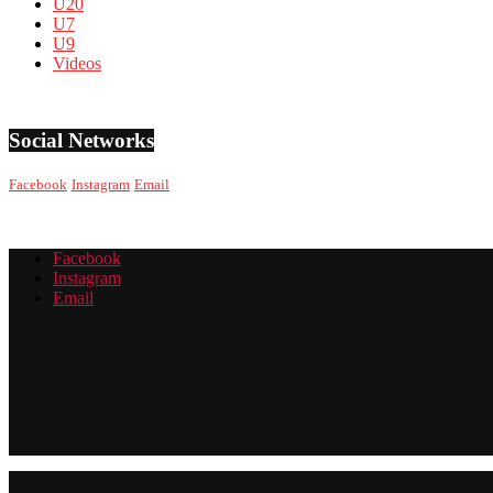
U20
U7
U9
Videos
Social Networks
Facebook
Instagram
Email
Facebook
Instagram
Email