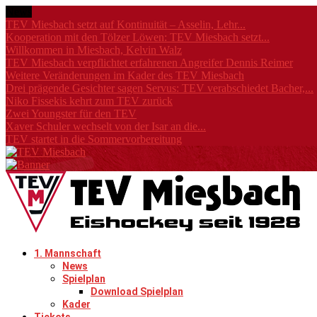
News
TEV Miesbach setzt auf Kontinuität – Asselin, Lehr...
Kooperation mit den Tölzer Löwen: TEV Miesbach setzt...
Willkommen in Miesbach, Kelvin Walz
TEV Miesbach verpflichtet erfahrenen Angreifer Dennis Reimer
Weitere Veränderungen im Kader des TEV Miesbach
Drei prägende Gesichter sagen Servus: TEV verabschiedet Bacher,...
Niko Fissekis kehrt zum TEV zurück
Zwei Youngster für den TEV
Xaver Schuler wechselt von der Isar an die...
TEV startet in die Sommervorbereitung
1. Mannschaft
News
Spielplan
Download Spielplan
Kader