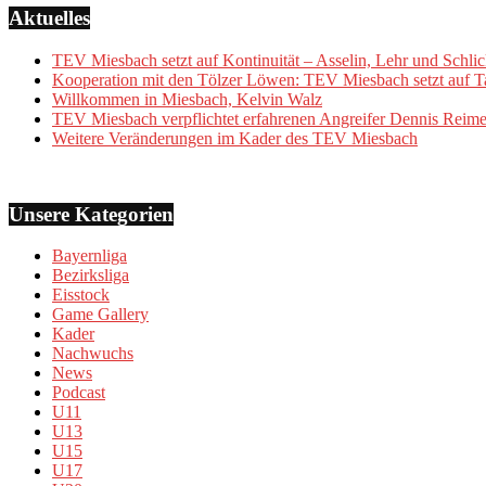
Aktuelles
TEV Miesbach setzt auf Kontinuität – Asselin, Lehr und Schlic
Kooperation mit den Tölzer Löwen: TEV Miesbach setzt auf Ta
Willkommen in Miesbach, Kelvin Walz
TEV Miesbach verpflichtet erfahrenen Angreifer Dennis Reime
Weitere Veränderungen im Kader des TEV Miesbach
Unsere Kategorien
Bayernliga
Bezirksliga
Eisstock
Game Gallery
Kader
Nachwuchs
News
Podcast
U11
U13
U15
U17