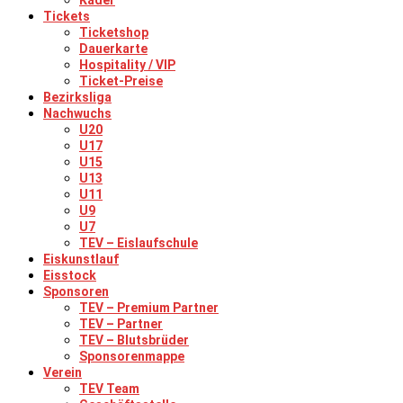
Kader
Tickets
Ticketshop
Dauerkarte
Hospitality / VIP
Ticket-Preise
Bezirksliga
Nachwuchs
U20
U17
U15
U13
U11
U9
U7
TEV – Eislaufschule
Eiskunstlauf
Eisstock
Sponsoren
TEV – Premium Partner
TEV – Partner
TEV – Blutsbrüder
Sponsorenmappe
Verein
TEV Team