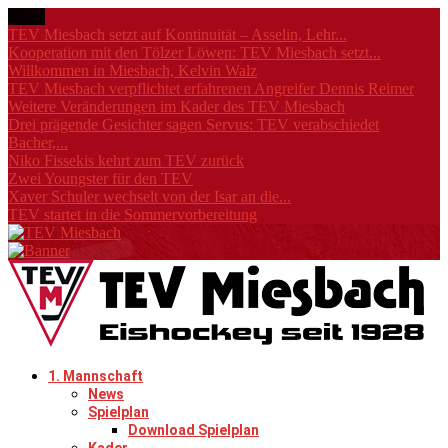
News
TEV Miesbach setzt auf Kontinuität – Asselin, Lehr...
Kooperation mit den Tölzer Löwen: TEV Miesbach setzt...
Willkommen in Miesbach, Kelvin Walz
TEV Miesbach verpflichtet erfahrenen Angreifer Dennis Reimer
Weitere Veränderungen im Kader des TEV Miesbach
Drei prägende Gesichter sagen Servus: TEV verabschiedet
Bacher,...
Niko Fissekis kehrt zum TEV zurück
Zwei Youngster für den TEV
Xaver Schuler wechselt von der Isar an die...
TEV startet in die Sommervorbereitung
1. Mannschaft
News
Spielplan
Download Spielplan