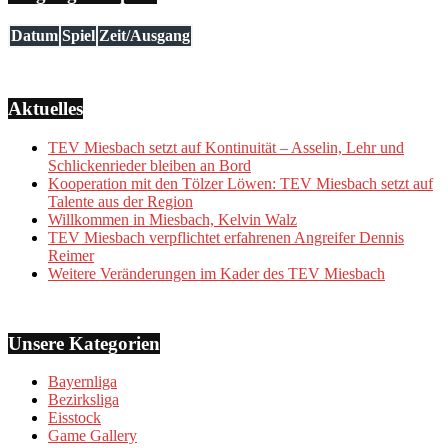
Datum
Spiel
Zeit/Ausgang
Aktuelles
TEV Miesbach setzt auf Kontinuität – Asselin, Lehr und
Schlickenrieder bleiben an Bord
Kooperation mit den Tölzer Löwen: TEV Miesbach setzt auf
Talente aus der Region
Willkommen in Miesbach, Kelvin Walz
TEV Miesbach verpflichtet erfahrenen Angreifer Dennis
Reimer
Weitere Veränderungen im Kader des TEV Miesbach
Unsere Kategorien
Bayernliga
Bezirksliga
Eisstock
Game Gallery