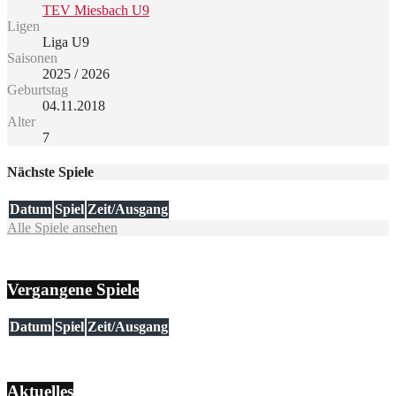
TEV Miesbach U9
Ligen
Liga U9
Saisonen
2025 / 2026
Geburtstag
04.11.2018
Alter
7
Nächste Spiele
Datum
Spiel
Zeit/Ausgang
Alle Spiele ansehen
Vergangene Spiele
Datum
Spiel
Zeit/Ausgang
Aktuelles