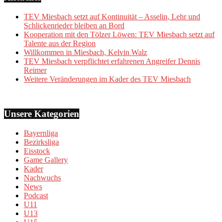
TEV Miesbach setzt auf Kontinuität – Asselin, Lehr und
Schlickenrieder bleiben an Bord
Kooperation mit den Tölzer Löwen: TEV Miesbach setzt auf
Talente aus der Region
Willkommen in Miesbach, Kelvin Walz
TEV Miesbach verpflichtet erfahrenen Angreifer Dennis
Reimer
Weitere Veränderungen im Kader des TEV Miesbach
Unsere Kategorien
Bayernliga
Bezirksliga
Eisstock
Game Gallery
Kader
Nachwuchs
News
Podcast
U11
U13