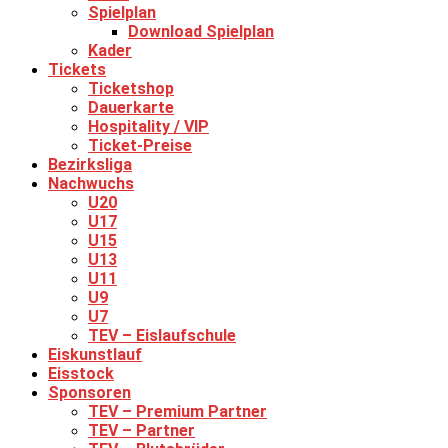
Spielplan
Download Spielplan
Kader
Tickets
Ticketshop
Dauerkarte
Hospitality / VIP
Ticket-Preise
Bezirksliga
Nachwuchs
U20
U17
U15
U13
U11
U9
U7
TEV – Eislaufschule
Eiskunstlauf
Eisstock
Sponsoren
TEV – Premium Partner
TEV – Partner