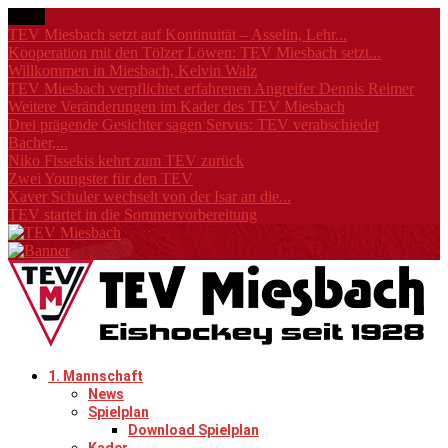
News
TEV Miesbach setzt auf Kontinuität – Asselin, Lehr...
Kooperation mit den Tölzer Löwen: TEV Miesbach setzt...
Willkommen in Miesbach, Kelvin Walz
TEV Miesbach verpflichtet erfahrenen Angreifer Dennis Reimer
Weitere Veränderungen im Kader des TEV Miesbach
Drei prägende Gesichter sagen Servus: TEV verabschiedet
Bacher,...
Niko Fissekis kehrt zum TEV zurück
Zwei Youngster für den TEV
Xaver Schuler wechselt von der Isar an die...
TEV startet in die Sommervorbereitung
1. Mannschaft
News
Spielplan
Download Spielplan