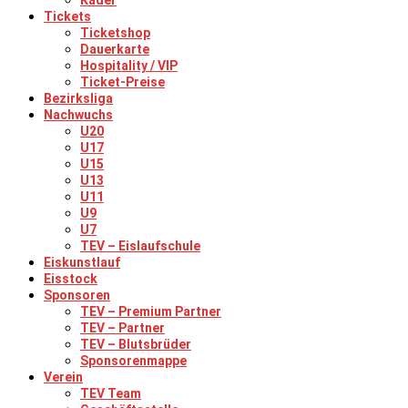
Kader
Tickets
Ticketshop
Dauerkarte
Hospitality / VIP
Ticket-Preise
Bezirksliga
Nachwuchs
U20
U17
U15
U13
U11
U9
U7
TEV – Eislaufschule
Eiskunstlauf
Eisstock
Sponsoren
TEV – Premium Partner
TEV – Partner
TEV – Blutsbrüder
Sponsorenmappe
Verein
TEV Team