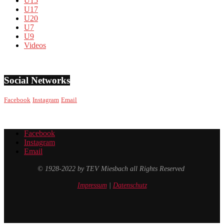
U15
U17
U20
U7
U9
Videos
Social Networks
Facebook
Instagram
Email
Facebook
Instagram
Email
© 1928-2022 by TEV Miesbach all Rights Reserved
Impressum
|
Datenschutz