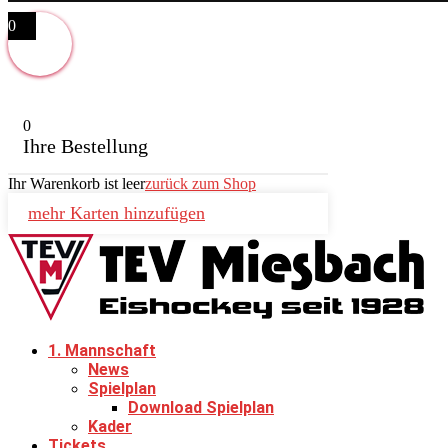
0
0
Ihre Bestellung
Ihr Warenkorb ist leer
zurück zum Shop
mehr Karten hinzufügen
1. Mannschaft
News
Spielplan
Download Spielplan
Kader
Tickets