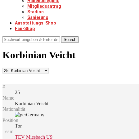
Hallenbelegung
Mitgliedsantrag
Stadion
Sanierung
Ausstattungs-Shop
Fan-Shop
Search
Korbinian Veicht
#
25
Name
Korbinian Veicht
Nationalität
Germany
Position
Tor
Team
TEV Miesbach U9