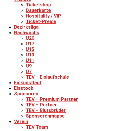
Ticketshop
Dauerkarte
Hospitality / VIP
Ticket-Preise
Bezirksliga
Nachwuchs
U20
U17
U15
U13
U11
U9
U7
TEV – Eislaufschule
Eiskunstlauf
Eisstock
Sponsoren
TEV – Premium Partner
TEV – Partner
TEV – Blutsbrüder
Sponsorenmappe
Verein
TEV Team