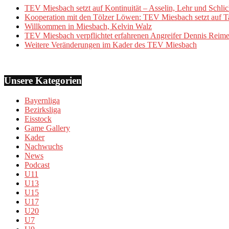
TEV Miesbach setzt auf Kontinuität – Asselin, Lehr und Schlic
Kooperation mit den Tölzer Löwen: TEV Miesbach setzt auf Ta
Willkommen in Miesbach, Kelvin Walz
TEV Miesbach verpflichtet erfahrenen Angreifer Dennis Reime
Weitere Veränderungen im Kader des TEV Miesbach
Unsere Kategorien
Bayernliga
Bezirksliga
Eisstock
Game Gallery
Kader
Nachwuchs
News
Podcast
U11
U13
U15
U17
U20
U7