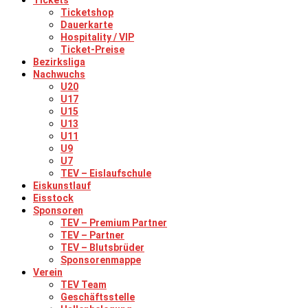
Tickets
Ticketshop
Dauerkarte
Hospitality / VIP
Ticket-Preise
Bezirksliga
Nachwuchs
U20
U17
U15
U13
U11
U9
U7
TEV – Eislaufschule
Eiskunstlauf
Eisstock
Sponsoren
TEV – Premium Partner
TEV – Partner
TEV – Blutsbrüder
Sponsorenmappe
Verein
TEV Team
Geschäftsstelle