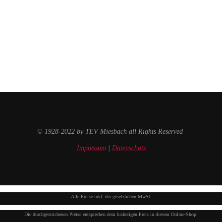
© 1928-2022 by TEV Miesbach all Rights Reserved
Impressum
|
Datenschutz
Alle Preise inkl. der gesetzlichen MwSt.
Die durchgestrichenen Preise entsprechen dem bisherigen Preis in diesem Online-Shop.