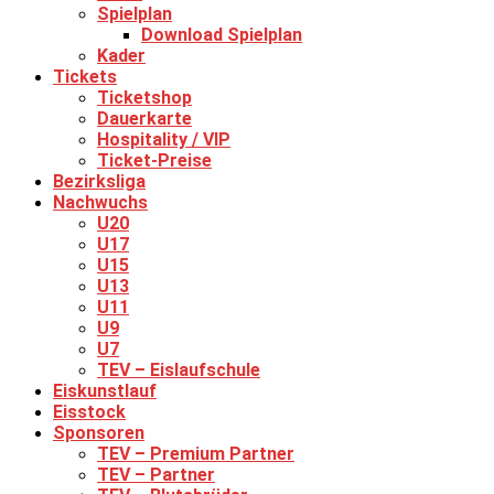
Spielplan
Download Spielplan
Kader
Tickets
Ticketshop
Dauerkarte
Hospitality / VIP
Ticket-Preise
Bezirksliga
Nachwuchs
U20
U17
U15
U13
U11
U9
U7
TEV – Eislaufschule
Eiskunstlauf
Eisstock
Sponsoren
TEV – Premium Partner
TEV – Partner