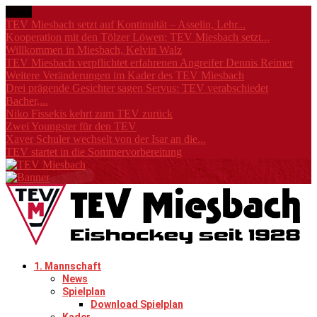
News
TEV Miesbach setzt auf Kontinuität – Asselin, Lehr...
Kooperation mit den Tölzer Löwen: TEV Miesbach setzt...
Willkommen in Miesbach, Kelvin Walz
TEV Miesbach verpflichtet erfahrenen Angreifer Dennis Reimer
Weitere Veränderungen im Kader des TEV Miesbach
Drei prägende Gesichter sagen Servus: TEV verabschiedet
Bacher,...
Niko Fissekis kehrt zum TEV zurück
Zwei Youngster für den TEV
Xaver Schuler wechselt von der Isar an die...
TEV startet in die Sommervorbereitung
1. Mannschaft
News
Spielplan
Download Spielplan