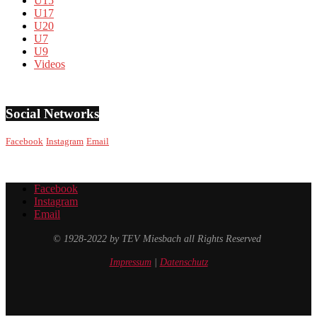
U15
U17
U20
U7
U9
Videos
Social Networks
Facebook
Instagram
Email
Facebook
Instagram
Email
© 1928-2022 by TEV Miesbach all Rights Reserved
Impressum
|
Datenschutz