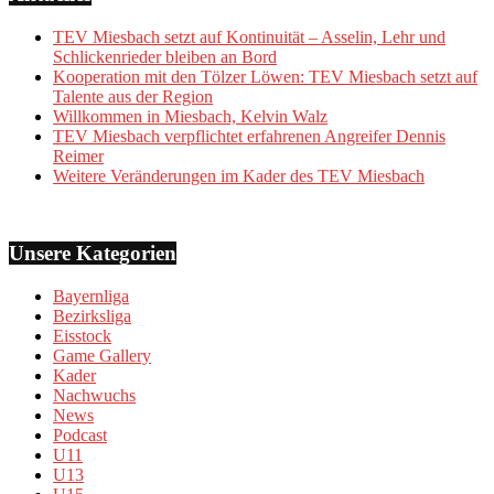
TEV Miesbach setzt auf Kontinuität – Asselin, Lehr und
Schlickenrieder bleiben an Bord
Kooperation mit den Tölzer Löwen: TEV Miesbach setzt auf
Talente aus der Region
Willkommen in Miesbach, Kelvin Walz
TEV Miesbach verpflichtet erfahrenen Angreifer Dennis
Reimer
Weitere Veränderungen im Kader des TEV Miesbach
Unsere Kategorien
Bayernliga
Bezirksliga
Eisstock
Game Gallery
Kader
Nachwuchs
News
Podcast
U11
U13