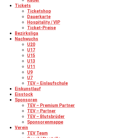
Kader
Tickets
Ticketshop
Dauerkarte
Hospitality / VIP
Ticket-Preise
Bezirksliga
Nachwuchs
U20
U17
U15
U13
U11
U9
U7
TEV – Eislaufschule
Eiskunstlauf
Eisstock
Sponsoren
TEV – Premium Partner
TEV – Partner
TEV – Blutsbrüder
Sponsorenmappe
Verein
TEV Team