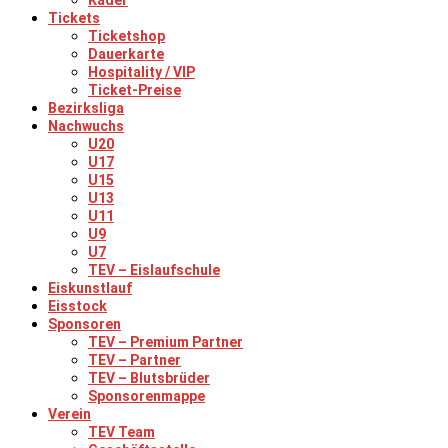
Kader
Tickets
Ticketshop
Dauerkarte
Hospitality / VIP
Ticket-Preise
Bezirksliga
Nachwuchs
U20
U17
U15
U13
U11
U9
U7
TEV – Eislaufschule
Eiskunstlauf
Eisstock
Sponsoren
TEV – Premium Partner
TEV – Partner
TEV – Blutsbrüder
Sponsorenmappe
Verein
TEV Team