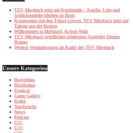
TEV Miesbach setzt auf Kontinuität – Asselin, Lehr und
Schlickenrieder bleiben an Bord
Kooperation mit den Tölzer Löwen: TEV Miesbach setzt auf
Talente aus der Region
Willkommen in Miesbach, Kelvin Walz
TEV Miesbach verpflichtet erfahrenen Angreifer Dennis
Reimer
Weitere Veränderungen im Kader des TEV Miesbach
Unsere Kategorien
Bayernliga
Bezirksliga
Eisstock
Game Gallery
Kader
Nachwuchs
News
Podcast
U11
U13