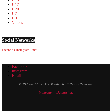
U15
U17
U20
U7
U9
Videos
Social Networks
Facebook
Instagram
Email
Facebook
Instagram
Email
© 1928-2022 by TEV Miesbach all Rights Reserved
Impressum
|
Datenschutz