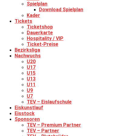
Spielplan
Download Spielplan
Kader
Tickets
Ticketshop
Dauerkarte
Hospitality / VIP
Ticket-Preise
Bezirksliga
Nachwuchs
U20
U17
U15
U13
U11
U9
U7
TEV – Eislaufschule
Eiskunstlauf
Eisstock
Sponsoren
TEV – Premium Partner
TEV – Partner