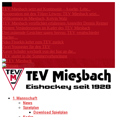
News
TEV Miesbach setzt auf Kontinuität – Asselin, Lehr...
Kooperation mit den Tölzer Löwen: TEV Miesbach setzt...
Willkommen in Miesbach, Kelvin Walz
TEV Miesbach verpflichtet erfahrenen Angreifer Dennis Reimer
Weitere Veränderungen im Kader des TEV Miesbach
Drei prägende Gesichter sagen Servus: TEV verabschiedet
Bacher,...
Niko Fissekis kehrt zum TEV zurück
Zwei Youngster für den TEV
Xaver Schuler wechselt von der Isar an die...
TEV startet in die Sommervorbereitung
1. Mannschaft
News
Spielplan
Download Spielplan