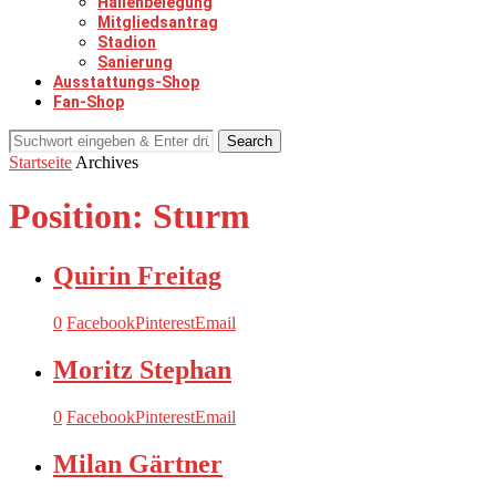
Hallenbelegung
Mitgliedsantrag
Stadion
Sanierung
Ausstattungs-Shop
Fan-Shop
Search
Startseite
Archives
Position:
Sturm
Quirin Freitag
0
Facebook
Pinterest
Email
Moritz Stephan
0
Facebook
Pinterest
Email
Milan Gärtner