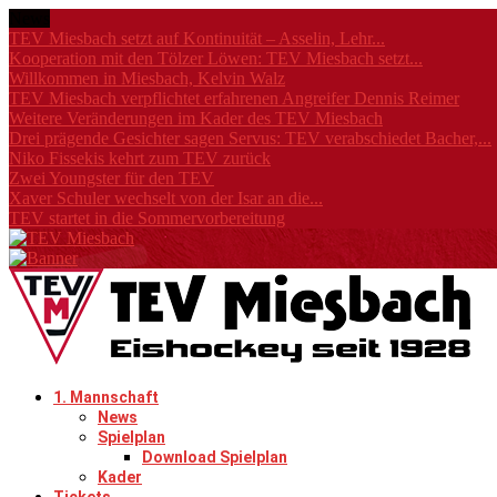
News
TEV Miesbach setzt auf Kontinuität – Asselin, Lehr...
Kooperation mit den Tölzer Löwen: TEV Miesbach setzt...
Willkommen in Miesbach, Kelvin Walz
TEV Miesbach verpflichtet erfahrenen Angreifer Dennis Reimer
Weitere Veränderungen im Kader des TEV Miesbach
Drei prägende Gesichter sagen Servus: TEV verabschiedet Bacher,...
Niko Fissekis kehrt zum TEV zurück
Zwei Youngster für den TEV
Xaver Schuler wechselt von der Isar an die...
TEV startet in die Sommervorbereitung
1. Mannschaft
News
Spielplan
Download Spielplan
Kader