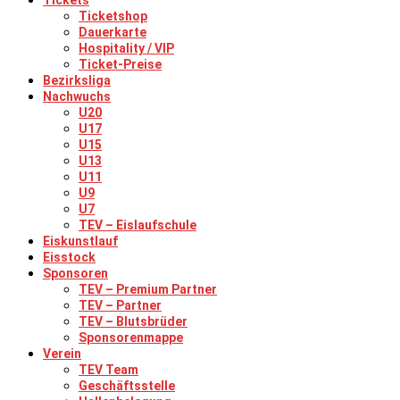
Tickets
Ticketshop
Dauerkarte
Hospitality / VIP
Ticket-Preise
Bezirksliga
Nachwuchs
U20
U17
U15
U13
U11
U9
U7
TEV – Eislaufschule
Eiskunstlauf
Eisstock
Sponsoren
TEV – Premium Partner
TEV – Partner
TEV – Blutsbrüder
Sponsorenmappe
Verein
TEV Team
Geschäftsstelle