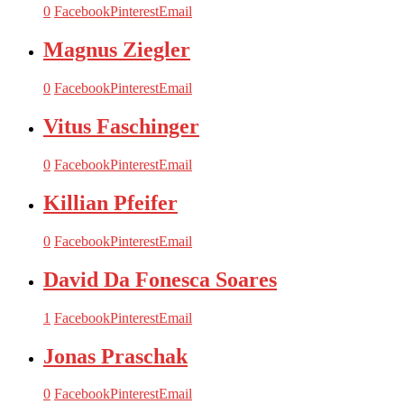
0
Facebook
Pinterest
Email
Magnus Ziegler
0
Facebook
Pinterest
Email
Vitus Faschinger
0
Facebook
Pinterest
Email
Killian Pfeifer
0
Facebook
Pinterest
Email
David Da Fonesca Soares
1
Facebook
Pinterest
Email
Jonas Praschak
0
Facebook
Pinterest
Email