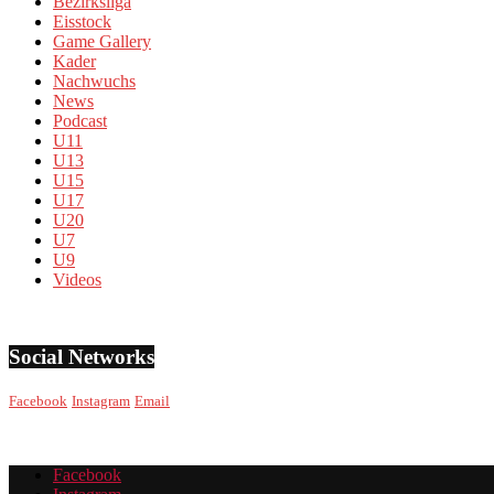
Bezirksliga
Eisstock
Game Gallery
Kader
Nachwuchs
News
Podcast
U11
U13
U15
U17
U20
U7
U9
Videos
Social Networks
Facebook
Instagram
Email
Facebook