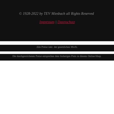
© 1928-2022 by TEV Miesbach all Rights Reserved
Impressum
|
Datenschutz
Alle Preise inkl. der gesetzlichen MwSt.
Die durchgestrichenen Preise entsprechen dem bisherigen Preis in diesem Online-Shop.