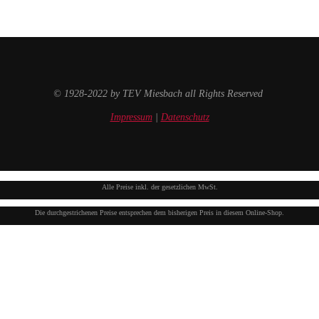
© 1928-2022 by TEV Miesbach all Rights Reserved
Impressum
|
Datenschutz
Alle Preise inkl. der gesetzlichen MwSt.
Die durchgestrichenen Preise entsprechen dem bisherigen Preis in diesem Online-Shop.