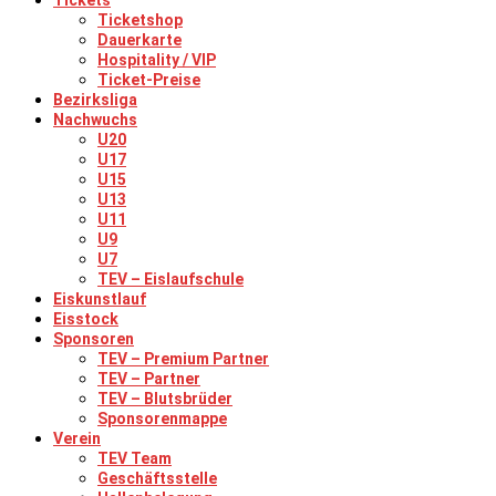
Tickets
Ticketshop
Dauerkarte
Hospitality / VIP
Ticket-Preise
Bezirksliga
Nachwuchs
U20
U17
U15
U13
U11
U9
U7
TEV – Eislaufschule
Eiskunstlauf
Eisstock
Sponsoren
TEV – Premium Partner
TEV – Partner
TEV – Blutsbrüder
Sponsorenmappe
Verein
TEV Team
Geschäftsstelle