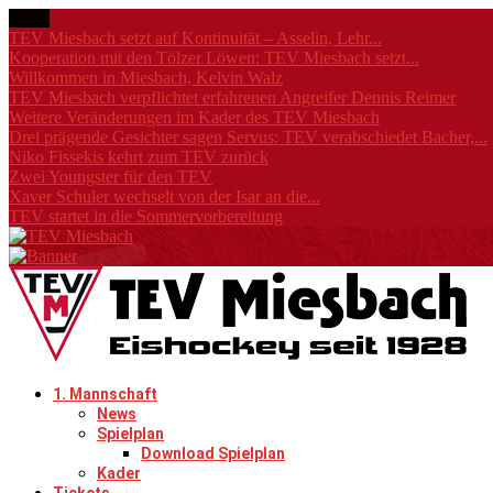
News
TEV Miesbach setzt auf Kontinuität – Asselin, Lehr...
Kooperation mit den Tölzer Löwen: TEV Miesbach setzt...
Willkommen in Miesbach, Kelvin Walz
TEV Miesbach verpflichtet erfahrenen Angreifer Dennis Reimer
Weitere Veränderungen im Kader des TEV Miesbach
Drei prägende Gesichter sagen Servus: TEV verabschiedet Bacher,...
Niko Fissekis kehrt zum TEV zurück
Zwei Youngster für den TEV
Xaver Schuler wechselt von der Isar an die...
TEV startet in die Sommervorbereitung
1. Mannschaft
News
Spielplan
Download Spielplan
Kader