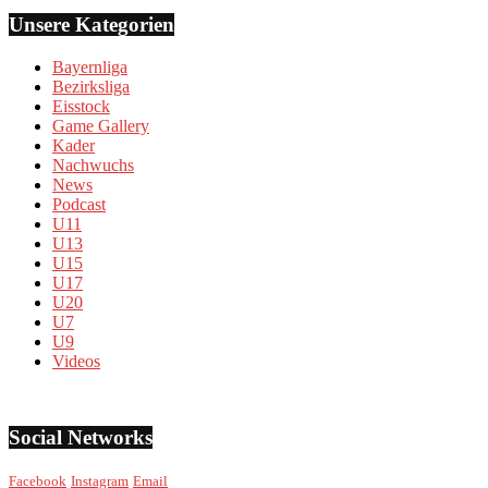
Unsere Kategorien
Bayernliga
Bezirksliga
Eisstock
Game Gallery
Kader
Nachwuchs
News
Podcast
U11
U13
U15
U17
U20
U7
U9
Videos
Social Networks
Facebook
Instagram
Email