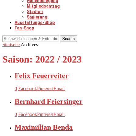
Hallenbelegung
Mitgliedsantrag
Stadion
Sanierung
Ausstattungs-Shop
Fan-Shop
Search
Startseite
Archives
Saison:
2022 / 2023
Felix Feuerreiter
0
Facebook
Pinterest
Email
Bernhard Feiersinger
0
Facebook
Pinterest
Email
Maximilian Benda