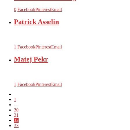
0
Facebook
Pinterest
Email
Patrick Asselin
1
Facebook
Pinterest
Email
Matej Pekr
1
Facebook
Pinterest
Email
1
…
30
31
32
33