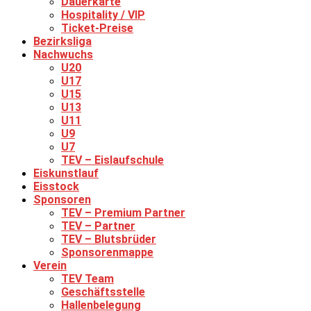
Dauerkarte
Hospitality / VIP
Ticket-Preise
Bezirksliga
Nachwuchs
U20
U17
U15
U13
U11
U9
U7
TEV – Eislaufschule
Eiskunstlauf
Eisstock
Sponsoren
TEV – Premium Partner
TEV – Partner
TEV – Blutsbrüder
Sponsorenmappe
Verein
TEV Team
Geschäftsstelle
Hallenbelegung