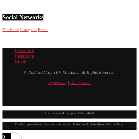
Social Networks
Facebook
Instagram
Email
Facebook
Instagram
Email
© 1928-2022 by TEV Miesbach all Rights Reserved
Impressum
|
Datenschutz
Alle Preise inkl. der gesetzlichen MwSt.
Die durchgestrichenen Preise entsprechen dem bisherigen Preis in diesem Online-Shop.
0