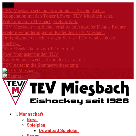
News
TEV Miesbach setzt auf Kontinuität – Asselin, Lehr...
Kooperation mit den Tölzer Löwen: TEV Miesbach setzt...
Willkommen in Miesbach, Kelvin Walz
TEV Miesbach verpflichtet erfahrenen Angreifer Dennis Reimer
Weitere Veränderungen im Kader des TEV Miesbach
Drei prägende Gesichter sagen Servus: TEV verabschiedet
Bacher,...
Niko Fissekis kehrt zum TEV zurück
Zwei Youngster für den TEV
Xaver Schuler wechselt von der Isar an die...
TEV startet in die Sommervorbereitung
1. Mannschaft
News
Spielplan
Download Spielplan