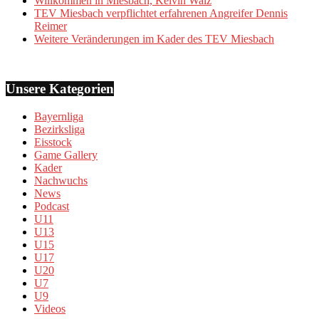
Willkommen in Miesbach, Kelvin Walz
TEV Miesbach verpflichtet erfahrenen Angreifer Dennis
Reimer
Weitere Veränderungen im Kader des TEV Miesbach
Unsere Kategorien
Bayernliga
Bezirksliga
Eisstock
Game Gallery
Kader
Nachwuchs
News
Podcast
U11
U13
U15
U17
U20
U7
U9
Videos