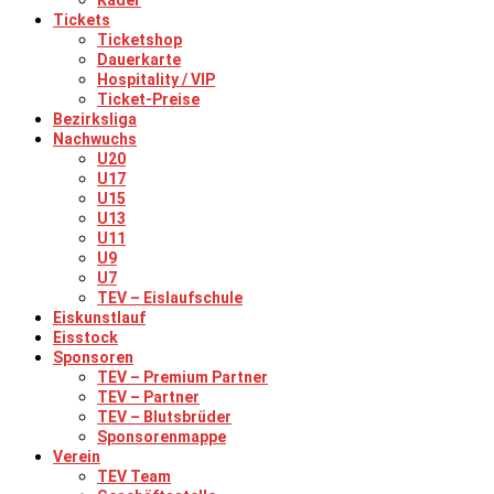
Kader
Tickets
Ticketshop
Dauerkarte
Hospitality / VIP
Ticket-Preise
Bezirksliga
Nachwuchs
U20
U17
U15
U13
U11
U9
U7
TEV – Eislaufschule
Eiskunstlauf
Eisstock
Sponsoren
TEV – Premium Partner
TEV – Partner
TEV – Blutsbrüder
Sponsorenmappe
Verein
TEV Team