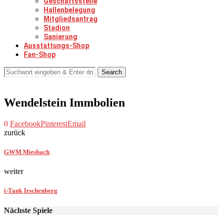
Geschäftsstelle
Hallenbelegung
Mitgliedsantrag
Stadion
Sanierung
Ausstattungs-Shop
Fan-Shop
Search
Wendelstein Immbolien
0
Facebook
Pinterest
Email
zurück
GWM Miesbach
weiter
i-Tank Irschenberg
Nächste Spiele