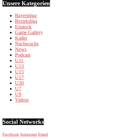
Unsere Kategorien
Bayernliga
Bezirksliga
Eisstock
Game Gallery
Kader
Nachwuchs
News
Podcast
U11
U13
U15
U17
U20
U7
U9
Videos
Social Networks
Facebook
Instagram
Email