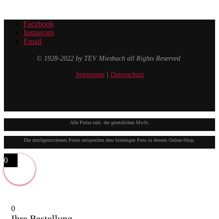
Facebook
Instagram
Email
© 1928-2022 by TEV Miesbach all Rights Reserved
Impressum
|
Datenschutz
Alle Preise inkl. der gesetzlichen MwSt.
Die durchgestrichenen Preise entsprechen dem bisherigen Preis in diesem Online-Shop.
0
0
Ihre Bestellung