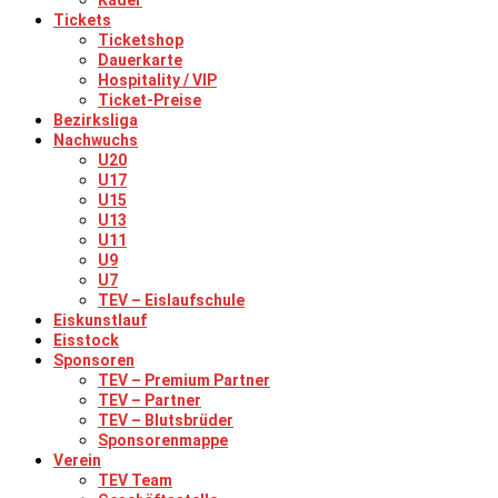
Kader
Tickets
Ticketshop
Dauerkarte
Hospitality / VIP
Ticket-Preise
Bezirksliga
Nachwuchs
U20
U17
U15
U13
U11
U9
U7
TEV – Eislaufschule
Eiskunstlauf
Eisstock
Sponsoren
TEV – Premium Partner
TEV – Partner
TEV – Blutsbrüder
Sponsorenmappe
Verein
TEV Team