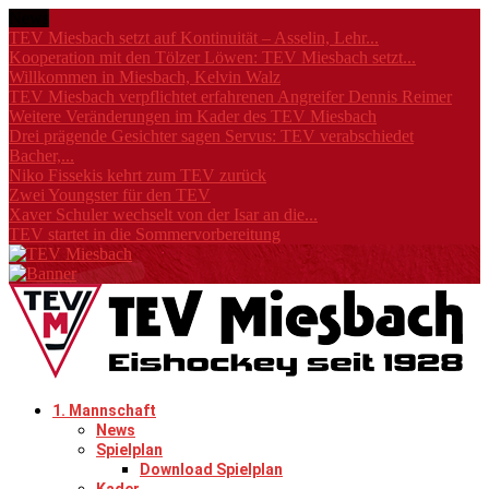
News
TEV Miesbach setzt auf Kontinuität – Asselin, Lehr...
Kooperation mit den Tölzer Löwen: TEV Miesbach setzt...
Willkommen in Miesbach, Kelvin Walz
TEV Miesbach verpflichtet erfahrenen Angreifer Dennis Reimer
Weitere Veränderungen im Kader des TEV Miesbach
Drei prägende Gesichter sagen Servus: TEV verabschiedet
Bacher,...
Niko Fissekis kehrt zum TEV zurück
Zwei Youngster für den TEV
Xaver Schuler wechselt von der Isar an die...
TEV startet in die Sommervorbereitung
1. Mannschaft
News
Spielplan
Download Spielplan