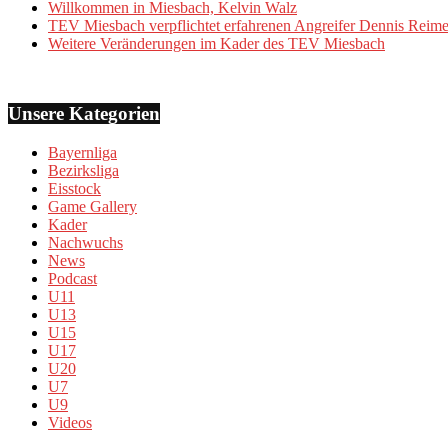
Willkommen in Miesbach, Kelvin Walz
TEV Miesbach verpflichtet erfahrenen Angreifer Dennis Reime
Weitere Veränderungen im Kader des TEV Miesbach
Unsere Kategorien
Bayernliga
Bezirksliga
Eisstock
Game Gallery
Kader
Nachwuchs
News
Podcast
U11
U13
U15
U17
U20
U7
U9
Videos