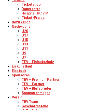
Tickets
Ticketshop
Dauerkarte
Hospitality / VIP
Ticket-Preise
Bezirksliga
Nachwuchs
U20
U17
U15
U13
U11
U9
U7
TEV – Eislaufschule
Eiskunstlauf
Eisstock
Sponsoren
TEV – Premium Partner
TEV – Partner
TEV – Blutsbrüder
Sponsorenmappe
Verein
TEV Team
Geschäftsstelle