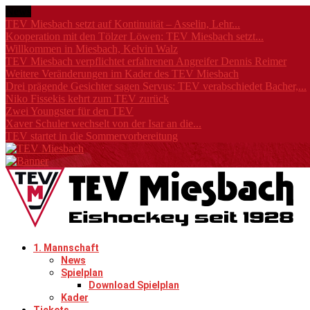
News
TEV Miesbach setzt auf Kontinuität – Asselin, Lehr...
Kooperation mit den Tölzer Löwen: TEV Miesbach setzt...
Willkommen in Miesbach, Kelvin Walz
TEV Miesbach verpflichtet erfahrenen Angreifer Dennis Reimer
Weitere Veränderungen im Kader des TEV Miesbach
Drei prägende Gesichter sagen Servus: TEV verabschiedet Bacher,...
Niko Fissekis kehrt zum TEV zurück
Zwei Youngster für den TEV
Xaver Schuler wechselt von der Isar an die...
TEV startet in die Sommervorbereitung
1. Mannschaft
News
Spielplan
Download Spielplan
Kader