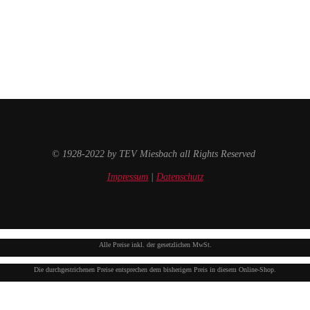
© 1928-2022 by TEV Miesbach all Rights Reserved
Impressum
|
Datenschutz
Alle Preise inkl. der gesetzlichen MwSt.
Die durchgestrichenen Preise entsprechen dem bisherigen Preis in diesem Online-Shop.