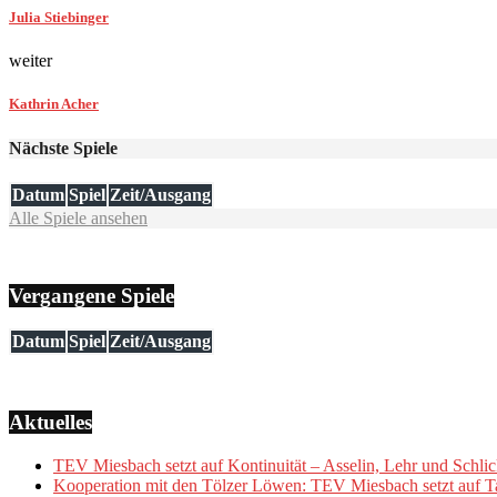
Julia Stiebinger
weiter
Kathrin Acher
Nächste Spiele
Datum
Spiel
Zeit/Ausgang
Alle Spiele ansehen
Vergangene Spiele
Datum
Spiel
Zeit/Ausgang
Aktuelles
TEV Miesbach setzt auf Kontinuität – Asselin, Lehr und Schlic
Kooperation mit den Tölzer Löwen: TEV Miesbach setzt auf Ta