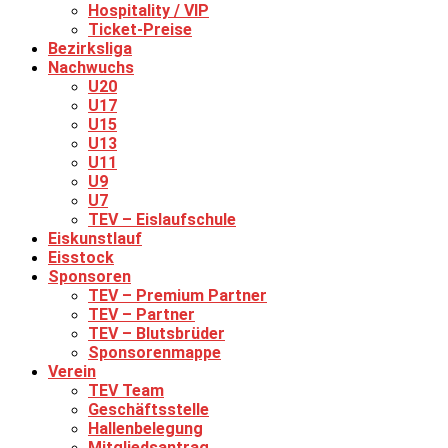
Hospitality / VIP
Ticket-Preise
Bezirksliga
Nachwuchs
U20
U17
U15
U13
U11
U9
U7
TEV – Eislaufschule
Eiskunstlauf
Eisstock
Sponsoren
TEV – Premium Partner
TEV – Partner
TEV – Blutsbrüder
Sponsorenmappe
Verein
TEV Team
Geschäftsstelle
Hallenbelegung
Mitgliedsantrag