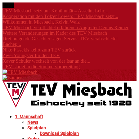
News
TEV Miesbach setzt auf Kontinuität – Asselin, Lehr...
Kooperation mit den Tölzer Löwen: TEV Miesbach setzt...
Willkommen in Miesbach, Kelvin Walz
TEV Miesbach verpflichtet erfahrenen Angreifer Dennis Reimer
Weitere Veränderungen im Kader des TEV Miesbach
Drei prägende Gesichter sagen Servus: TEV verabschiedet
Bacher,...
Niko Fissekis kehrt zum TEV zurück
Zwei Youngster für den TEV
Xaver Schuler wechselt von der Isar an die...
TEV startet in die Sommervorbereitung
1. Mannschaft
News
Spielplan
Download Spielplan