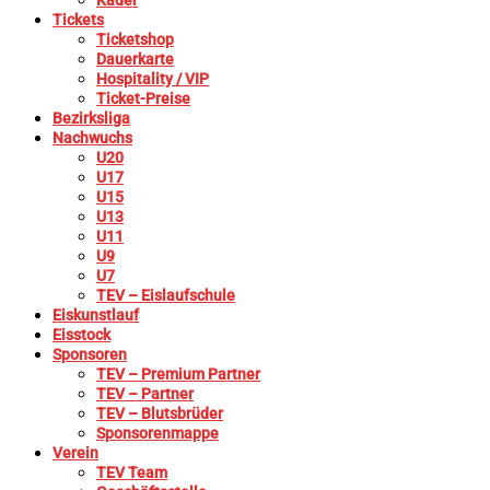
Kader
Tickets
Ticketshop
Dauerkarte
Hospitality / VIP
Ticket-Preise
Bezirksliga
Nachwuchs
U20
U17
U15
U13
U11
U9
U7
TEV – Eislaufschule
Eiskunstlauf
Eisstock
Sponsoren
TEV – Premium Partner
TEV – Partner
TEV – Blutsbrüder
Sponsorenmappe
Verein
TEV Team