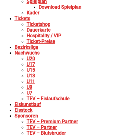
Spielplan
Download Spielplan
Kader
Tickets
Ticketshop
Dauerkarte
Hospitality / VIP
Ticket-Preise
Bezirksliga
Nachwuchs
U20
U17
U15
U13
U11
U9
U7
TEV – Eislaufschule
Eiskunstlauf
Eisstock
Sponsoren
TEV – Premium Partner
TEV – Partner
TEV – Blutsbrüder