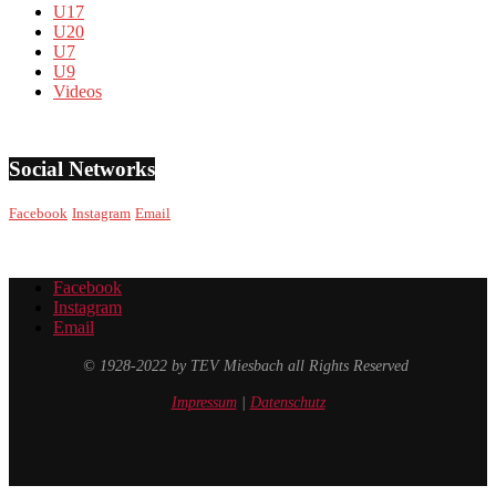
U17
U20
U7
U9
Videos
Social Networks
Facebook
Instagram
Email
Facebook
Instagram
Email
© 1928-2022 by TEV Miesbach all Rights Reserved
Impressum
|
Datenschutz