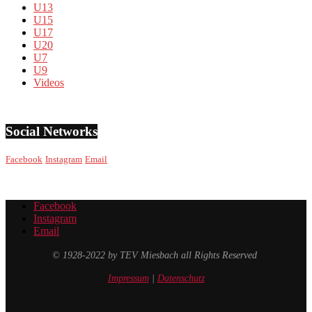
U13
U15
U17
U20
U7
U9
Videos
Social Networks
Facebook
Instagram
Email
Facebook
Instagram
Email
© 1928-2022 by TEV Miesbach all Rights Reserved
Impressum
|
Datenschutz