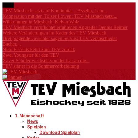
News
TEV Miesbach setzt auf Kontinuität – Asselin, Lehr...
Kooperation mit den Tölzer Löwen: TEV Miesbach setzt...
Willkommen in Miesbach, Kelvin Walz
TEV Miesbach verpflichtet erfahrenen Angreifer Dennis Reimer
Weitere Veränderungen im Kader des TEV Miesbach
Drei prägende Gesichter sagen Servus: TEV verabschiedet
Bacher,...
Niko Fissekis kehrt zum TEV zurück
Zwei Youngster für den TEV
Xaver Schuler wechselt von der Isar an die...
TEV startet in die Sommervorbereitung
1. Mannschaft
News
Spielplan
Download Spielplan