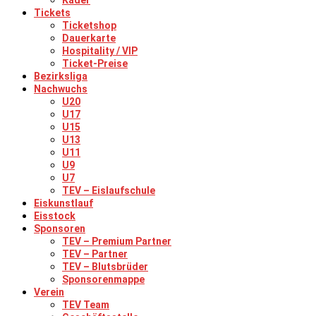
Kader
Tickets
Ticketshop
Dauerkarte
Hospitality / VIP
Ticket-Preise
Bezirksliga
Nachwuchs
U20
U17
U15
U13
U11
U9
U7
TEV – Eislaufschule
Eiskunstlauf
Eisstock
Sponsoren
TEV – Premium Partner
TEV – Partner
TEV – Blutsbrüder
Sponsorenmappe
Verein
TEV Team