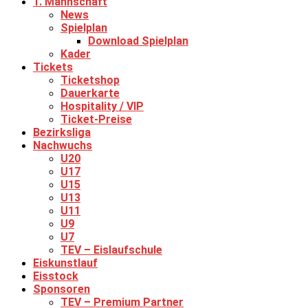
1. Mannschaft
News
Spielplan
Download Spielplan
Kader
Tickets
Ticketshop
Dauerkarte
Hospitality / VIP
Ticket-Preise
Bezirksliga
Nachwuchs
U20
U17
U15
U13
U11
U9
U7
TEV – Eislaufschule
Eiskunstlauf
Eisstock
Sponsoren
TEV – Premium Partner