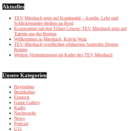
Aktuelles
TEV Miesbach setzt auf Kontinuität – Asselin, Lehr und
Schlickenrieder bleiben an Bord
Kooperation mit den Tölzer Löwen: TEV Miesbach setzt auf
Talente aus der Region
Willkommen in Miesbach, Kelvin Walz
TEV Miesbach verpflichtet erfahrenen Angreifer Dennis
Reimer
Weitere Veränderungen im Kader des TEV Miesbach
Unsere Kategorien
Bayernliga
Bezirksliga
Eisstock
Game Gallery
Kader
Nachwuchs
News
Podcast
U11