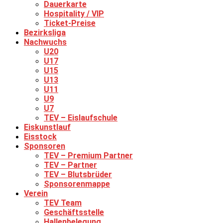
Dauerkarte
Hospitality / VIP
Ticket-Preise
Bezirksliga
Nachwuchs
U20
U17
U15
U13
U11
U9
U7
TEV – Eislaufschule
Eiskunstlauf
Eisstock
Sponsoren
TEV – Premium Partner
TEV – Partner
TEV – Blutsbrüder
Sponsorenmappe
Verein
TEV Team
Geschäftsstelle
Hallenbelegung