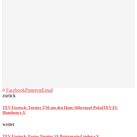
0
Facebook
Pinterest
Email
zurück
TEV Eisstock: Turnier Ü50 um den Hans-Silbernagl-PokalTEV EC
Hausham e.V.
weiter
TEV Eisstock: Freies Turnier SV Baiernrain-Linden e.V.