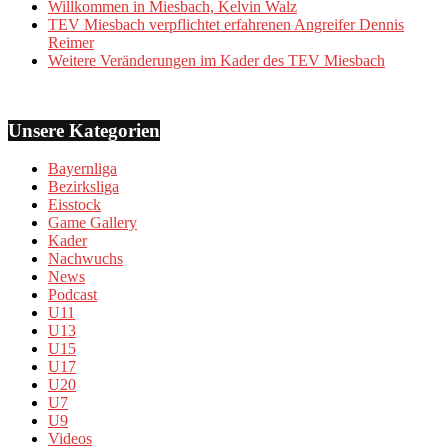
Willkommen in Miesbach, Kelvin Walz
TEV Miesbach verpflichtet erfahrenen Angreifer Dennis
Reimer
Weitere Veränderungen im Kader des TEV Miesbach
Unsere Kategorien
Bayernliga
Bezirksliga
Eisstock
Game Gallery
Kader
Nachwuchs
News
Podcast
U11
U13
U15
U17
U20
U7
U9
Videos