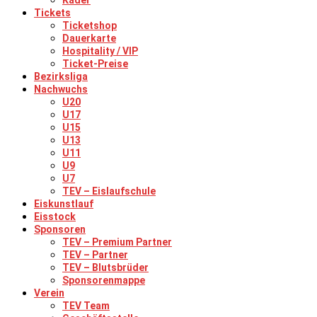
Kader
Tickets
Ticketshop
Dauerkarte
Hospitality / VIP
Ticket-Preise
Bezirksliga
Nachwuchs
U20
U17
U15
U13
U11
U9
U7
TEV – Eislaufschule
Eiskunstlauf
Eisstock
Sponsoren
TEV – Premium Partner
TEV – Partner
TEV – Blutsbrüder
Sponsorenmappe
Verein
TEV Team