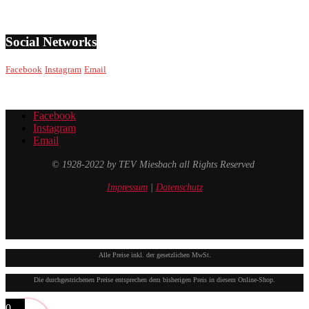
Social Networks
Facebook
Instagram
Email
Facebook
Instagram
Email
© 1928-2022 by TEV Miesbach all Rights Reserved
Impressum
|
Datenschutz
Alle Preise inkl. der gesetzlichen MwSt.
Die durchgestrichenen Preise entsprechen dem bisherigen Preis in diesem Online-Shop.
0