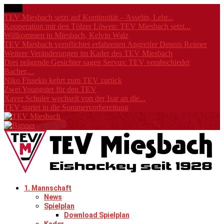
News
TEV Miesbach setzt auf Kontinuität – Asselin, Lehr...
Kooperation mit den Tölzer Löwen: TEV Miesbach setzt...
Willkommen in Miesbach, Kelvin Walz
TEV Miesbach verpflichtet erfahrenen Angreifer Dennis Reimer
Weitere Veränderungen im Kader des TEV Miesbach
Drei prägende Gesichter sagen Servus: TEV verabschiedet
Bacher,...
Niko Fissekis kehrt zum TEV zurück
Zwei Youngster für den TEV
Xaver Schuler wechselt von der Isar an die...
TEV startet in die Sommervorbereitung
1. Mannschaft
News
Spielplan
Download Spielplan