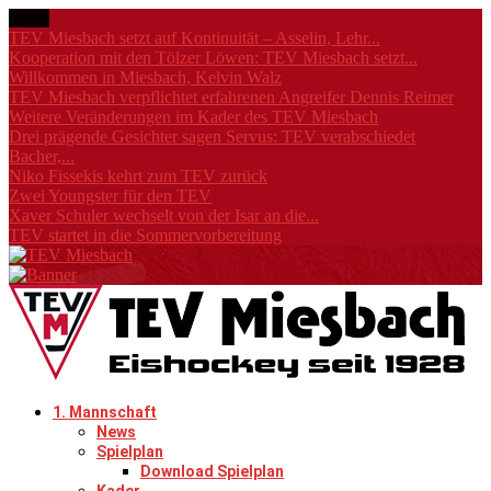
News
TEV Miesbach setzt auf Kontinuität – Asselin, Lehr...
Kooperation mit den Tölzer Löwen: TEV Miesbach setzt...
Willkommen in Miesbach, Kelvin Walz
TEV Miesbach verpflichtet erfahrenen Angreifer Dennis Reimer
Weitere Veränderungen im Kader des TEV Miesbach
Drei prägende Gesichter sagen Servus: TEV verabschiedet
Bacher,...
Niko Fissekis kehrt zum TEV zurück
Zwei Youngster für den TEV
Xaver Schuler wechselt von der Isar an die...
TEV startet in die Sommervorbereitung
1. Mannschaft
News
Spielplan
Download Spielplan