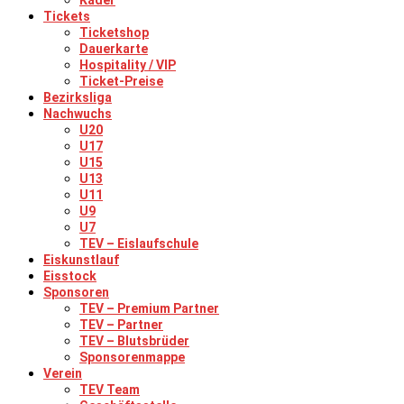
Kader
Tickets
Ticketshop
Dauerkarte
Hospitality / VIP
Ticket-Preise
Bezirksliga
Nachwuchs
U20
U17
U15
U13
U11
U9
U7
TEV – Eislaufschule
Eiskunstlauf
Eisstock
Sponsoren
TEV – Premium Partner
TEV – Partner
TEV – Blutsbrüder
Sponsorenmappe
Verein
TEV Team