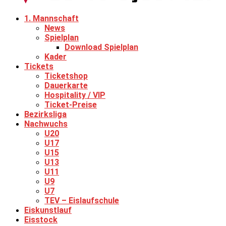
1. Mannschaft
News
Spielplan
Download Spielplan
Kader
Tickets
Ticketshop
Dauerkarte
Hospitality / VIP
Ticket-Preise
Bezirksliga
Nachwuchs
U20
U17
U15
U13
U11
U9
U7
TEV – Eislaufschule
Eiskunstlauf
Eisstock