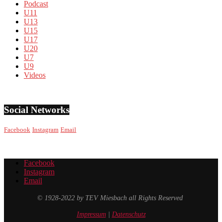
Podcast
U11
U13
U15
U17
U20
U7
U9
Videos
Social Networks
Facebook
Instagram
Email
Facebook
Instagram
Email
© 1928-2022 by TEV Miesbach all Rights Reserved
Impressum
|
Datenschutz