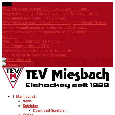
News
TEV Miesbach setzt auf Kontinuität – Asselin, Lehr...
Kooperation mit den Tölzer Löwen: TEV Miesbach setzt...
Willkommen in Miesbach, Kelvin Walz
TEV Miesbach verpflichtet erfahrenen Angreifer Dennis Reimer
Weitere Veränderungen im Kader des TEV Miesbach
Drei prägende Gesichter sagen Servus: TEV verabschiedet
Bacher,...
Niko Fissekis kehrt zum TEV zurück
Zwei Youngster für den TEV
Xaver Schuler wechselt von der Isar an die...
TEV startet in die Sommervorbereitung
1. Mannschaft
News
Spielplan
Download Spielplan