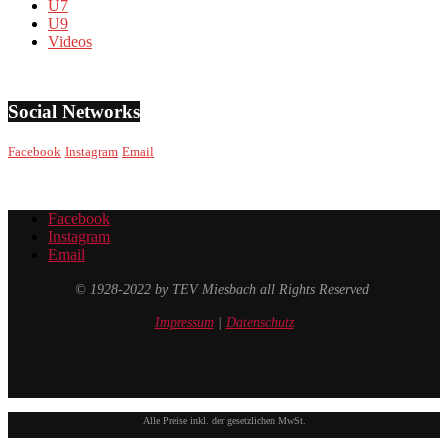
U7
U9
Videos
Social Networks
Facebook
Instagram
Email
Facebook
Instagram
Email
© 1928-2022 by TEV Miesbach all Rights Reserved
Impressum
|
Datenschutz
Alle Preise inkl. der gesetzlichen MwSt.