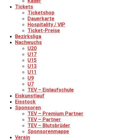
Kader
Tickets
Ticketshop
Dauerkarte
Hospitality / VIP
Ticket-Preise
Bezirksliga
Nachwuchs
U20
U17
U15
U13
U11
U9
U7
TEV – Eislaufschule
Eiskunstlauf
Eisstock
Sponsoren
TEV – Premium Partner
TEV – Partner
TEV – Blutsbrüder
Sponsorenmappe
Verein