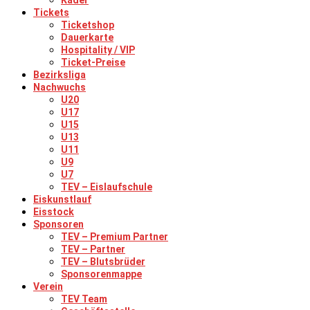
Kader
Tickets
Ticketshop
Dauerkarte
Hospitality / VIP
Ticket-Preise
Bezirksliga
Nachwuchs
U20
U17
U15
U13
U11
U9
U7
TEV – Eislaufschule
Eiskunstlauf
Eisstock
Sponsoren
TEV – Premium Partner
TEV – Partner
TEV – Blutsbrüder
Sponsorenmappe
Verein
TEV Team