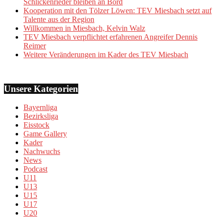
Schlickenrieder bleiben an Bord
Kooperation mit den Tölzer Löwen: TEV Miesbach setzt auf
Talente aus der Region
Willkommen in Miesbach, Kelvin Walz
TEV Miesbach verpflichtet erfahrenen Angreifer Dennis
Reimer
Weitere Veränderungen im Kader des TEV Miesbach
Unsere Kategorien
Bayernliga
Bezirksliga
Eisstock
Game Gallery
Kader
Nachwuchs
News
Podcast
U11
U13
U15
U17
U20