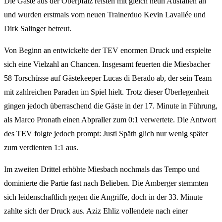
Die Gäste aus der Oberpfalz reisten mit gleich neun Ausfällen an
und wurden erstmals vom neuen Trainerduo Kevin Lavallée und
Dirk Salinger betreut.
Von Beginn an entwickelte der TEV enormen Druck und erspielte
sich eine Vielzahl an Chancen. Insgesamt feuerten die Miesbacher
58 Torschüsse auf Gästekeeper Lucas di Berado ab, der sein Team
mit zahlreichen Paraden im Spiel hielt. Trotz dieser Überlegenheit
gingen jedoch überraschend die Gäste in der 17. Minute in Führung,
als Marco Pronath einen Abpraller zum 0:1 verwertete. Die Antwort
des TEV folgte jedoch prompt: Justi Späth glich nur wenig später
zum verdienten 1:1 aus.
Im zweiten Drittel erhöhte Miesbach nochmals das Tempo und
dominierte die Partie fast nach Belieben. Die Amberger stemmten
sich leidenschaftlich gegen die Angriffe, doch in der 33. Minute
zahlte sich der Druck aus. Aziz Ehliz vollendete nach einer