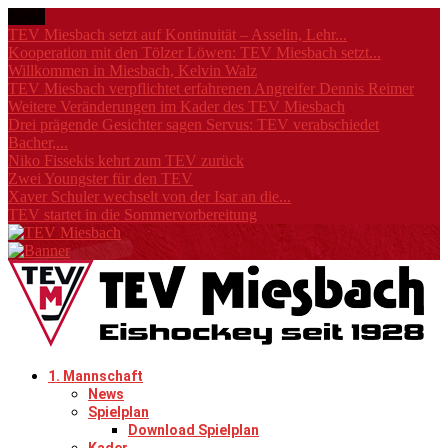
News
TEV Miesbach setzt auf Kontinuität – Asselin, Lehr...
Kooperation mit den Tölzer Löwen: TEV Miesbach setzt...
Willkommen in Miesbach, Kelvin Walz
TEV Miesbach verpflichtet erfahrenen Angreifer Dennis Reimer
Weitere Veränderungen im Kader des TEV Miesbach
Drei prägende Gesichter sagen Servus: TEV verabschiedet
Bacher,...
Niko Fissekis kehrt zum TEV zurück
Zwei Youngster für den TEV
Xaver Schuler wechselt von der Isar an die...
TEV startet in die Sommervorbereitung
1. Mannschaft
News
Spielplan
Download Spielplan