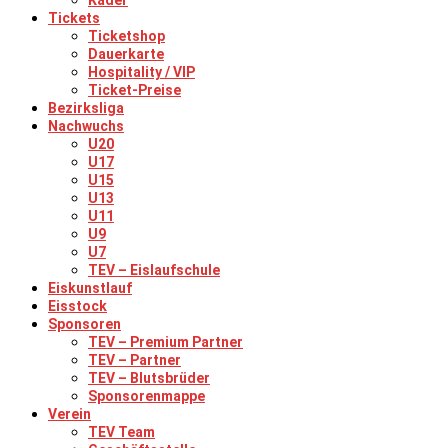
Kader
Tickets
Ticketshop
Dauerkarte
Hospitality / VIP
Ticket-Preise
Bezirksliga
Nachwuchs
U20
U17
U15
U13
U11
U9
U7
TEV – Eislaufschule
Eiskunstlauf
Eisstock
Sponsoren
TEV – Premium Partner
TEV – Partner
TEV – Blutsbrüder
Sponsorenmappe
Verein
TEV Team