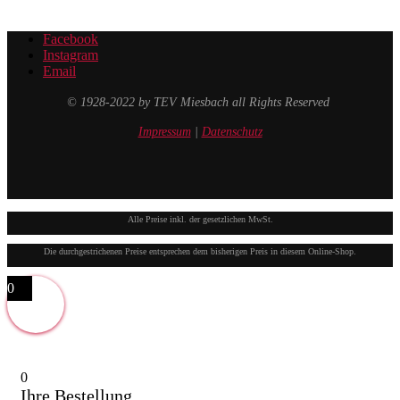
Facebook
Instagram
Email
© 1928-2022 by TEV Miesbach all Rights Reserved
Impressum
|
Datenschutz
Alle Preise inkl. der gesetzlichen MwSt.
Die durchgestrichenen Preise entsprechen dem bisherigen Preis in diesem Online-Shop.
0
0
Ihre Bestellung