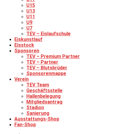
U15
U13
U11
U9
U7
TEV – Eislaufschule
Eiskunstlauf
Eisstock
Sponsoren
TEV – Premium Partner
TEV – Partner
TEV – Blutsbrüder
Sponsorenmappe
Verein
TEV Team
Geschäftsstelle
Hallenbelegung
Mitgliedsantrag
Stadion
Sanierung
Ausstattungs-Shop
Fan-Shop