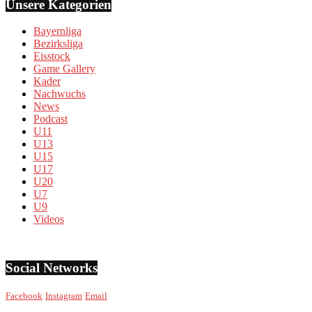
Unsere Kategorien
Bayernliga
Bezirksliga
Eisstock
Game Gallery
Kader
Nachwuchs
News
Podcast
U11
U13
U15
U17
U20
U7
U9
Videos
Social Networks
Facebook
Instagram
Email