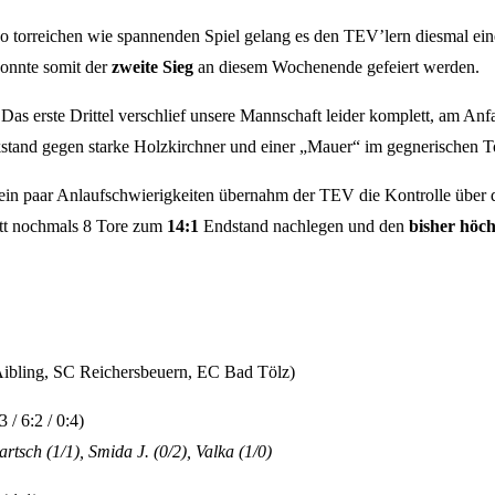
so torreichen wie spannenden Spiel gelang es den TEV’lern diesmal e
onnte somit der
zweite Sieg
an diesem Wochenende gefeiert werden.
 Das erste Drittel verschlief unsere Mannschaft leider komplett, am An
kstand gegen starke Holzkirchner und einer „Mauer“ im gegnerischen T
n paar Anlaufschwierigkeiten übernahm der TEV die Kontrolle über da
itt nochmals 8 Tore zum
14:1
Endstand nachlegen und den
bisher höch
bling, SC Reichersbeuern, EC Bad Tölz)
 6:2 / 0:4)
artsch (1/1), Smida J. (0/2), Valka (1/0)