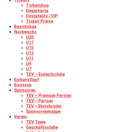
Tickets
Ticketshop
Dauerkarte
Hospitality / VIP
Ticket-Preise
Bezirksliga
Nachwuchs
U20
U17
U15
U13
U11
U9
U7
TEV – Eislaufschule
Eiskunstlauf
Eisstock
Sponsoren
TEV – Premium Partner
TEV – Partner
TEV – Blutsbrüder
Sponsorenmappe
Verein
TEV Team
Geschäftsstelle