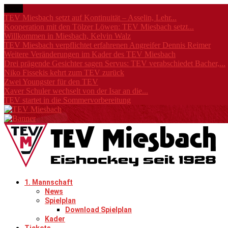
News
TEV Miesbach setzt auf Kontinuität – Asselin, Lehr...
Kooperation mit den Tölzer Löwen: TEV Miesbach setzt...
Willkommen in Miesbach, Kelvin Walz
TEV Miesbach verpflichtet erfahrenen Angreifer Dennis Reimer
Weitere Veränderungen im Kader des TEV Miesbach
Drei prägende Gesichter sagen Servus: TEV verabschiedet Bacher,...
Niko Fissekis kehrt zum TEV zurück
Zwei Youngster für den TEV
Xaver Schuler wechselt von der Isar an die...
TEV startet in die Sommervorbereitung
1. Mannschaft
News
Spielplan
Download Spielplan
Kader