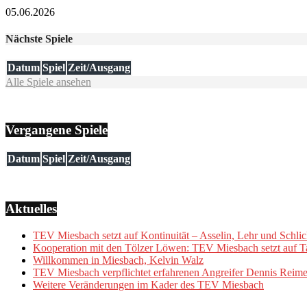
05.06.2026
Nächste Spiele
Datum
Spiel
Zeit/Ausgang
Alle Spiele ansehen
Vergangene Spiele
Datum
Spiel
Zeit/Ausgang
Aktuelles
TEV Miesbach setzt auf Kontinuität – Asselin, Lehr und Schlic
Kooperation mit den Tölzer Löwen: TEV Miesbach setzt auf Ta
Willkommen in Miesbach, Kelvin Walz
TEV Miesbach verpflichtet erfahrenen Angreifer Dennis Reime
Weitere Veränderungen im Kader des TEV Miesbach