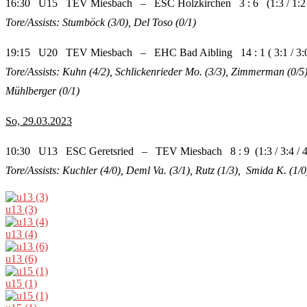
16:30 U15 TEV Miesbach – ESC Holzkirchen 3 : 6 (1:3 / 1:2 /
Tore/Assists: Stumböck (3/0), Del Toso (0/1)
19:15 U20 TEV Miesbach – EHC Bad Aibling 14 : 1 ( 3:1 / 3:0 
Tore/Assists: Kuhn (4/2), Schlickenrieder Mo. (3/3), Zimmerman (0/5),
Mühlberger (0/1)
So, 29.03.2023
10:30 U13 ESC Geretsried – TEV Miesbach 8 : 9 (1:3 / 3:4 / 4
Tore/Assists: Kuchler (4/0), Deml Va. (3/1), Rutz (1/3), Smida K. (1/0)
u13 (3)
u13 (4)
u13 (6)
u15 (1)