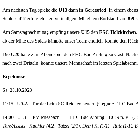
Am nächsten Tag spielte die
U13
dann
in Geretsried
. In einem eben
Schlusspfiff erfolgreich zu verteidigen. Mit einem Endstand von
8:9
k
Am Samstagnachmittag empfing unsere
U15
den
ESC Holzkirchen
.
ab der Mitte des Spiels kämpfte unser Team endlich, konnte den Rüc
Die U20 hatte zum Abendspiel den EHC Bad Aibling zu Gast. Nach ei
nach zwei Dritteln, konnte unsere Mannschaft im letzten Spielabschn
Ergebnisse
:
Sa, 28.10.2023
11:15 U9-A Turnier beim SC Reichersbeuern (Gegner: EHC Bad Ai
14:00 U13 TEV Miesbach – EHC Bad Aibling 10 : 9 n. P. (3:3 /
Tore/Assists: Kuchler (4/2), Tatzel (2/1), Deml K. (1/1), Rutz (1/1), B