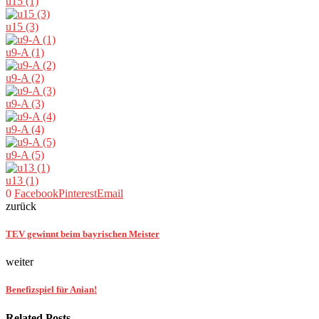
u15 (1)
u15 (3)
u9-A (1)
u9-A (2)
u9-A (3)
u9-A (4)
u9-A (5)
u13 (1)
0
Facebook
Pinterest
Email
zurück
TEV gewinnt beim bayrischen Meister
weiter
Benefizspiel für Anian!
Related Posts