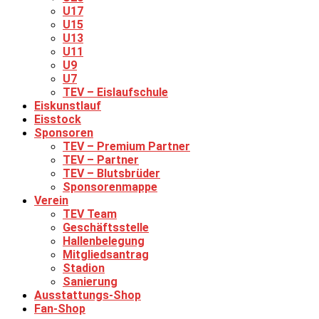
U17
U15
U13
U11
U9
U7
TEV – Eislaufschule
Eiskunstlauf
Eisstock
Sponsoren
TEV – Premium Partner
TEV – Partner
TEV – Blutsbrüder
Sponsorenmappe
Verein
TEV Team
Geschäftsstelle
Hallenbelegung
Mitgliedsantrag
Stadion
Sanierung
Ausstattungs-Shop
Fan-Shop