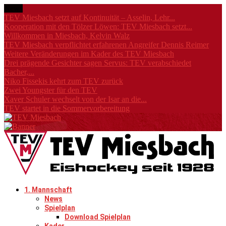
News
TEV Miesbach setzt auf Kontinuität – Asselin, Lehr...
Kooperation mit den Tölzer Löwen: TEV Miesbach setzt...
Willkommen in Miesbach, Kelvin Walz
TEV Miesbach verpflichtet erfahrenen Angreifer Dennis Reimer
Weitere Veränderungen im Kader des TEV Miesbach
Drei prägende Gesichter sagen Servus: TEV verabschiedet
Bacher,...
Niko Fissekis kehrt zum TEV zurück
Zwei Youngster für den TEV
Xaver Schuler wechselt von der Isar an die...
TEV startet in die Sommervorbereitung
1. Mannschaft
News
Spielplan
Download Spielplan