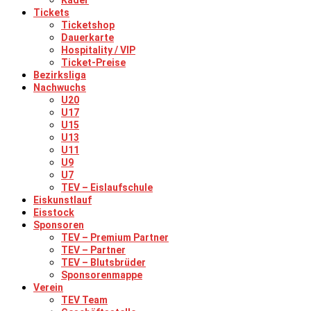
Kader
Tickets
Ticketshop
Dauerkarte
Hospitality / VIP
Ticket-Preise
Bezirksliga
Nachwuchs
U20
U17
U15
U13
U11
U9
U7
TEV – Eislaufschule
Eiskunstlauf
Eisstock
Sponsoren
TEV – Premium Partner
TEV – Partner
TEV – Blutsbrüder
Sponsorenmappe
Verein
TEV Team