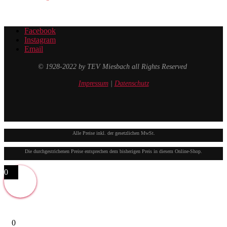
Facebook
Instagram
Email
© 1928-2022 by TEV Miesbach all Rights Reserved
Impressum
|
Datenschutz
Alle Preise inkl. der gesetzlichen MwSt.
Die durchgestrichenen Preise entsprechen dem bisherigen Preis in diesem Online-Shop.
0
0