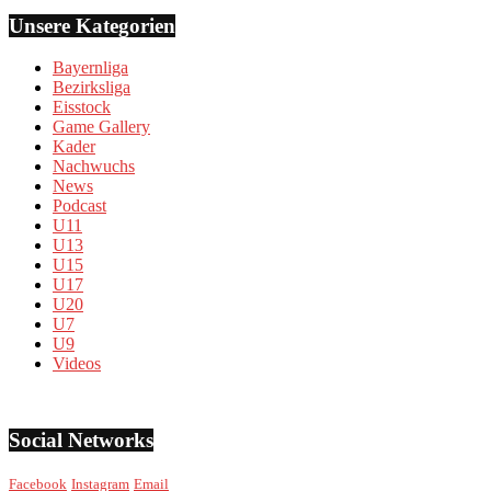
Unsere Kategorien
Bayernliga
Bezirksliga
Eisstock
Game Gallery
Kader
Nachwuchs
News
Podcast
U11
U13
U15
U17
U20
U7
U9
Videos
Social Networks
Facebook
Instagram
Email