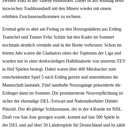
zweiten Platz in der Tabelle einnehmen. Dabei ist am Sonntag beim
inzwischen Traditionsduell mit den Miners wieder mit einem
erhöhten Zuschaueraufkommen zu rechnen.
Erstmal geht es aber am Freitag zu den Herzogstädtern aus Erding.
Teamchef und Trainer Felix Schütz hat den Kader im Sommer
nochmals deutlich verstärkt und in der Breite verbessert. Schon im
letzten Jahr waren die Gladiators eines der Topteams der Liga und
wurden nur in einer denkwürdigen Halbfinalserie von unserem TEV
in fünf Spielen besiegt. Dabei waren über 400 Miesbacher zum
entscheidenden Spiel 5 nach Erding gereist und unterstützten die
Mannschaft lautstark. Fünf namhafte Neuzugänge präsentierte die
Erdinger dann im Sommer. Die prominenteste Neuverpflichtung ist
sicher der ehemalige DEL-Torwart und Nationaltorhüter Dimitri
Pätzold. Der 40-jährige Schlussmann, der in der 4.Runde im NHL
Draft von San Jose gezogen wurde, kommt auf fast 500 Spiele in
der DEL und auf über 50 Länderspiele für Deutschland und ist zählt