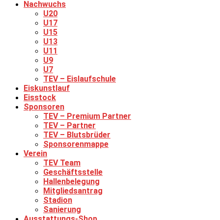
Nachwuchs
U20
U17
U15
U13
U11
U9
U7
TEV – Eislaufschule
Eiskunstlauf
Eisstock
Sponsoren
TEV – Premium Partner
TEV – Partner
TEV – Blutsbrüder
Sponsorenmappe
Verein
TEV Team
Geschäftsstelle
Hallenbelegung
Mitgliedsantrag
Stadion
Sanierung
Ausstattungs-Shop