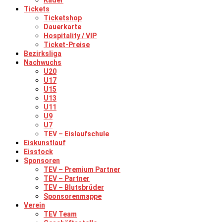
Kader
Tickets
Ticketshop
Dauerkarte
Hospitality / VIP
Ticket-Preise
Bezirksliga
Nachwuchs
U20
U17
U15
U13
U11
U9
U7
TEV – Eislaufschule
Eiskunstlauf
Eisstock
Sponsoren
TEV – Premium Partner
TEV – Partner
TEV – Blutsbrüder
Sponsorenmappe
Verein
TEV Team