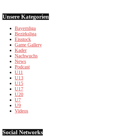
Unsere Kategorien
Bayernliga
Bezirksliga
Eisstock
Game Gallery
Kader
Nachwuchs
News
Podcast
U11
U13
U15
U17
U20
U7
U9
Videos
Social Networks