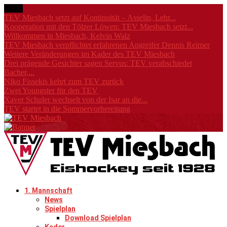
News
TEV Miesbach setzt auf Kontinuität – Asselin, Lehr...
Kooperation mit den Tölzer Löwen: TEV Miesbach setzt...
Willkommen in Miesbach, Kelvin Walz
TEV Miesbach verpflichtet erfahrenen Angreifer Dennis Reimer
Weitere Veränderungen im Kader des TEV Miesbach
Drei prägende Gesichter sagen Servus: TEV verabschiedet
Bacher,...
Niko Fissekis kehrt zum TEV zurück
Zwei Youngster für den TEV
Xaver Schuler wechselt von der Isar an die...
TEV startet in die Sommervorbereitung
1. Mannschaft
News
Spielplan
Download Spielplan