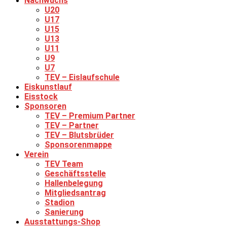
Nachwuchs
U20
U17
U15
U13
U11
U9
U7
TEV – Eislaufschule
Eiskunstlauf
Eisstock
Sponsoren
TEV – Premium Partner
TEV – Partner
TEV – Blutsbrüder
Sponsorenmappe
Verein
TEV Team
Geschäftsstelle
Hallenbelegung
Mitgliedsantrag
Stadion
Sanierung
Ausstattungs-Shop