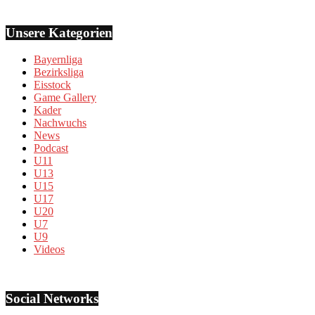
Unsere Kategorien
Bayernliga
Bezirksliga
Eisstock
Game Gallery
Kader
Nachwuchs
News
Podcast
U11
U13
U15
U17
U20
U7
U9
Videos
Social Networks