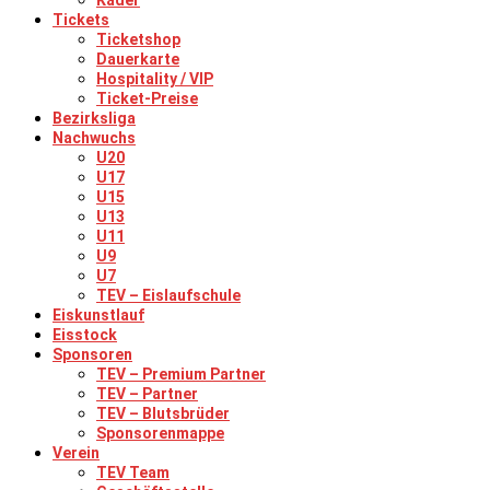
Kader
Tickets
Ticketshop
Dauerkarte
Hospitality / VIP
Ticket-Preise
Bezirksliga
Nachwuchs
U20
U17
U15
U13
U11
U9
U7
TEV – Eislaufschule
Eiskunstlauf
Eisstock
Sponsoren
TEV – Premium Partner
TEV – Partner
TEV – Blutsbrüder
Sponsorenmappe
Verein
TEV Team