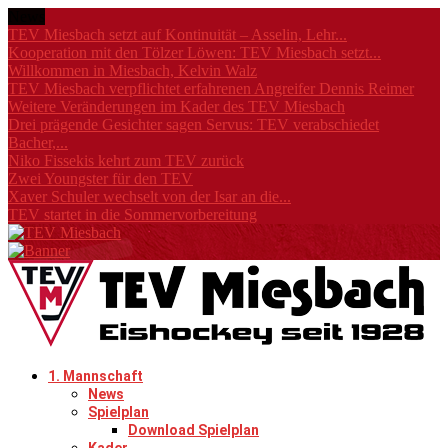
News
TEV Miesbach setzt auf Kontinuität – Asselin, Lehr...
Kooperation mit den Tölzer Löwen: TEV Miesbach setzt...
Willkommen in Miesbach, Kelvin Walz
TEV Miesbach verpflichtet erfahrenen Angreifer Dennis Reimer
Weitere Veränderungen im Kader des TEV Miesbach
Drei prägende Gesichter sagen Servus: TEV verabschiedet
Bacher,...
Niko Fissekis kehrt zum TEV zurück
Zwei Youngster für den TEV
Xaver Schuler wechselt von der Isar an die...
TEV startet in die Sommervorbereitung
1. Mannschaft
News
Spielplan
Download Spielplan