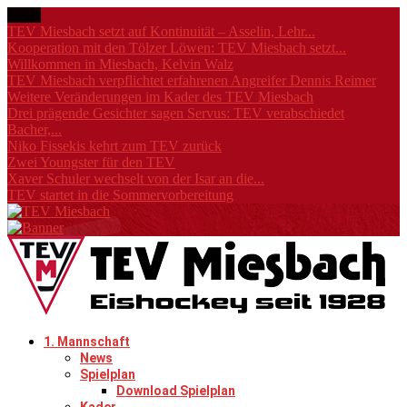
News
TEV Miesbach setzt auf Kontinuität – Asselin, Lehr...
Kooperation mit den Tölzer Löwen: TEV Miesbach setzt...
Willkommen in Miesbach, Kelvin Walz
TEV Miesbach verpflichtet erfahrenen Angreifer Dennis Reimer
Weitere Veränderungen im Kader des TEV Miesbach
Drei prägende Gesichter sagen Servus: TEV verabschiedet
Bacher,...
Niko Fissekis kehrt zum TEV zurück
Zwei Youngster für den TEV
Xaver Schuler wechselt von der Isar an die...
TEV startet in die Sommervorbereitung
1. Mannschaft
News
Spielplan
Download Spielplan