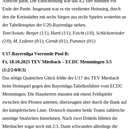
Antwort parat. Die Entscheidung war das 4:2 vier Minuten vor
Ende der Partie. Insgesamt war es ein verdienter Heimsieg, durch
den die Kreisstädter mit sechs Siegen aus sechs Spielen weiterhin an
der Tabellenspitze der U20-Bayernliga stehen.
Tore/Assists: Berger (1/1), Hartl (1/1), Feicht (1/0), Schlickenrieder
(1/0), M. Lederer (0/1), Girndt (0/1), Pummer (0/1)
U17-Bayernliga Vorrunde Pool B:
Fr, 18.10.2025 TEV Miesbach – ECDC Memmingen 3:5
(1:2/2:0/0:3)
Das nötige Quäntchen Glück fehlte der U17 des TEV Miesbach
beim Heimspiel gegen den Bayernliga-Tabellenführer vom ECDC
Memmingen. Die Hausherren mussten mit einem Feldspieler
zwischen den Pfosten antreten, überzeugten aber durch die Bank auf
der kämpferischen Linie. Dennoch mussten beide Teams zahlreiche
unnötige Strafzeiten hinnehmen. Nach zwei Dritteln führten die
Miesbacher sogar noch mit 2:3. Dann schwanden allerdings die