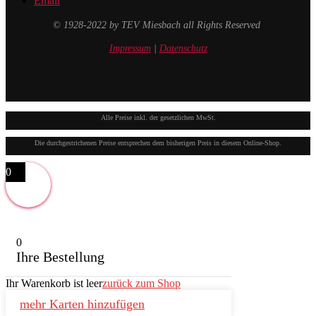
Email
© 1928-2022 by TEV Miesbach all Rights Reserved
Impressum
|
Datenschutz
Alle Preise inkl. der gesetzlichen MwSt.
Die durchgestrichenen Preise entsprechen dem bisherigen Preis in diesem Online-Shop.
0
0
Ihre Bestellung
Ihr Warenkorb ist leer
zurück zum Shop
mehr Karten hinzufügen