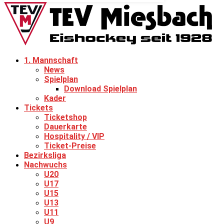
1. Mannschaft
News
Spielplan
Download Spielplan
Kader
Tickets
Ticketshop
Dauerkarte
Hospitality / VIP
Ticket-Preise
Bezirksliga
Nachwuchs
U20
U17
U15
U13
U11
U9