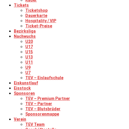
Kader
Tickets
Ticketshop
Dauerkarte
Hospitality / VIP
Ticket-Preise
Bezirksliga
Nachwuchs
U20
U17
U15
U13
U11
U9
U7
TEV – Eislaufschule
Eiskunstlauf
Eisstock
Sponsoren
TEV – Premium Partner
TEV – Partner
TEV – Blutsbrüder
Sponsorenmappe
Verein
TEV Team