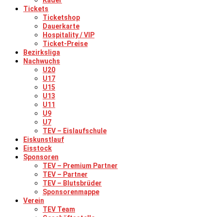
Kader
Tickets
Ticketshop
Dauerkarte
Hospitality / VIP
Ticket-Preise
Bezirksliga
Nachwuchs
U20
U17
U15
U13
U11
U9
U7
TEV – Eislaufschule
Eiskunstlauf
Eisstock
Sponsoren
TEV – Premium Partner
TEV – Partner
TEV – Blutsbrüder
Sponsorenmappe
Verein
TEV Team