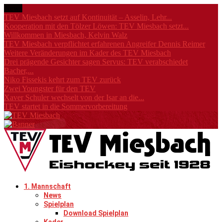
News
TEV Miesbach setzt auf Kontinuität – Asselin, Lehr...
Kooperation mit den Tölzer Löwen: TEV Miesbach setzt...
Willkommen in Miesbach, Kelvin Walz
TEV Miesbach verpflichtet erfahrenen Angreifer Dennis Reimer
Weitere Veränderungen im Kader des TEV Miesbach
Drei prägende Gesichter sagen Servus: TEV verabschiedet
Bacher,...
Niko Fissekis kehrt zum TEV zurück
Zwei Youngster für den TEV
Xaver Schuler wechselt von der Isar an die...
TEV startet in die Sommervorbereitung
1. Mannschaft
News
Spielplan
Download Spielplan