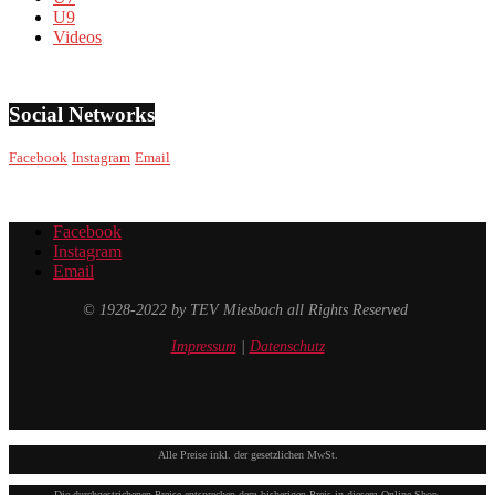
U9
Videos
Social Networks
Facebook
Instagram
Email
Facebook
Instagram
Email
© 1928-2022 by TEV Miesbach all Rights Reserved
Impressum
|
Datenschutz
Alle Preise inkl. der gesetzlichen MwSt.
Die durchgestrichenen Preise entsprechen dem bisherigen Preis in diesem Online-Shop.