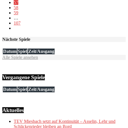
57
58
59
…
107
Nächste Spiele
Datum
Spiel
Zeit/Ausgang
Alle Spiele ansehen
Vergangene Spiele
Datum
Spiel
Zeit/Ausgang
Aktuelles
TEV Miesbach setzt auf Kontinuität – Asselin, Lehr und
Schlickenrieder bleiben an Bord