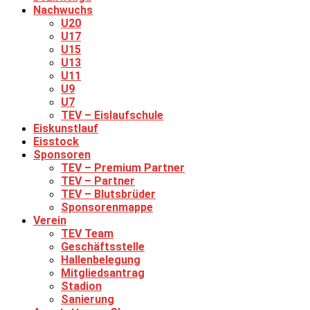
Nachwuchs
U20
U17
U15
U13
U11
U9
U7
TEV – Eislaufschule
Eiskunstlauf
Eisstock
Sponsoren
TEV – Premium Partner
TEV – Partner
TEV – Blutsbrüder
Sponsorenmappe
Verein
TEV Team
Geschäftsstelle
Hallenbelegung
Mitgliedsantrag
Stadion
Sanierung