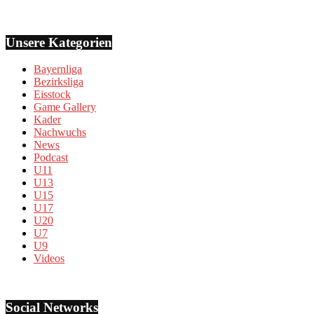
Unsere Kategorien
Bayernliga
Bezirksliga
Eisstock
Game Gallery
Kader
Nachwuchs
News
Podcast
U11
U13
U15
U17
U20
U7
U9
Videos
Social Networks