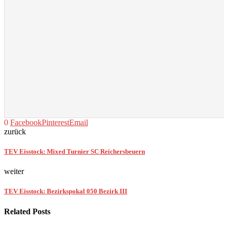
0
Facebook
Pinterest
Email
zurück
TEV Eisstock: Mixed Turnier SC Reichersbeuern
weiter
TEV Eisstock: Bezirkspokal 050 Bezirk III
Related Posts