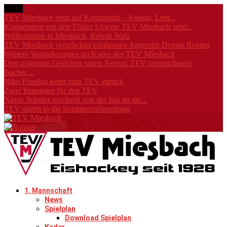
News
TEV Miesbach setzt auf Kontinuität – Asselin, Lehr...
Kooperation mit den Tölzer Löwen: TEV Miesbach setzt...
Willkommen in Miesbach, Kelvin Walz
TEV Miesbach verpflichtet erfahrenen Angreifer Dennis Reimer
Weitere Veränderungen im Kader des TEV Miesbach
Drei prägende Gesichter sagen Servus: TEV verabschiedet
Bacher,...
Niko Fissekis kehrt zum TEV zurück
Zwei Youngster für den TEV
Xaver Schuler wechselt von der Isar an die...
TEV startet in die Sommervorbereitung
1. Mannschaft
News
Spielplan
Download Spielplan