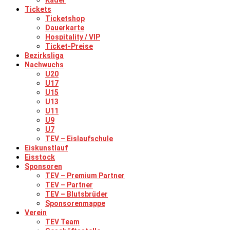
Kader
Tickets
Ticketshop
Dauerkarte
Hospitality / VIP
Ticket-Preise
Bezirksliga
Nachwuchs
U20
U17
U15
U13
U11
U9
U7
TEV – Eislaufschule
Eiskunstlauf
Eisstock
Sponsoren
TEV – Premium Partner
TEV – Partner
TEV – Blutsbrüder
Sponsorenmappe
Verein
TEV Team