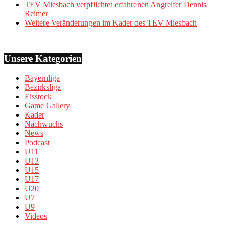
TEV Miesbach verpflichtet erfahrenen Angreifer Dennis
Reimer
Weitere Veränderungen im Kader des TEV Miesbach
Unsere Kategorien
Bayernliga
Bezirksliga
Eisstock
Game Gallery
Kader
Nachwuchs
News
Podcast
U11
U13
U15
U17
U20
U7
U9
Videos