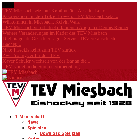
News
TEV Miesbach setzt auf Kontinuität – Asselin, Lehr...
Kooperation mit den Tölzer Löwen: TEV Miesbach setzt...
Willkommen in Miesbach, Kelvin Walz
TEV Miesbach verpflichtet erfahrenen Angreifer Dennis Reimer
Weitere Veränderungen im Kader des TEV Miesbach
Drei prägende Gesichter sagen Servus: TEV verabschiedet
Bacher,...
Niko Fissekis kehrt zum TEV zurück
Zwei Youngster für den TEV
Xaver Schuler wechselt von der Isar an die...
TEV startet in die Sommervorbereitung
1. Mannschaft
News
Spielplan
Download Spielplan