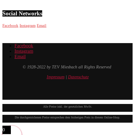
Social Networks
Facebook
Instagram
Email
Facebook
Instagram
Email
© 1928-2022 by TEV Miesbach all Rights Reserved
Impressum
|
Datenschutz
Alle Preise inkl. der gesetzlichen MwSt.
Die durchgestrichenen Preise entsprechen dem bisherigen Preis in diesem Online-Shop.
0