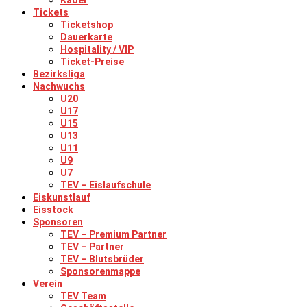
Kader
Tickets
Ticketshop
Dauerkarte
Hospitality / VIP
Ticket-Preise
Bezirksliga
Nachwuchs
U20
U17
U15
U13
U11
U9
U7
TEV – Eislaufschule
Eiskunstlauf
Eisstock
Sponsoren
TEV – Premium Partner
TEV – Partner
TEV – Blutsbrüder
Sponsorenmappe
Verein
TEV Team