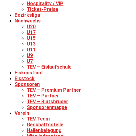
Hospitality / VIP
Ticket-Preise
Bezirksliga
Nachwuchs
U20
U17
U15
U13
U11
U9
U7
TEV – Eislaufschule
Eiskunstlauf
Eisstock
Sponsoren
TEV – Premium Partner
TEV – Partner
TEV – Blutsbrüder
Sponsorenmappe
Verein
TEV Team
Geschäftsstelle
Hallenbelegung