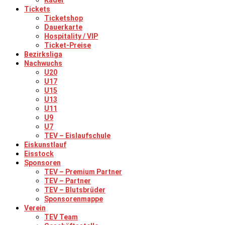
Kader
Tickets
Ticketshop
Dauerkarte
Hospitality / VIP
Ticket-Preise
Bezirksliga
Nachwuchs
U20
U17
U15
U13
U11
U9
U7
TEV – Eislaufschule
Eiskunstlauf
Eisstock
Sponsoren
TEV – Premium Partner
TEV – Partner
TEV – Blutsbrüder
Sponsorenmappe
Verein
TEV Team