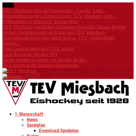
News
TEV Miesbach setzt auf Kontinuität – Asselin, Lehr...
Kooperation mit den Tölzer Löwen: TEV Miesbach setzt...
Willkommen in Miesbach, Kelvin Walz
TEV Miesbach verpflichtet erfahrenen Angreifer Dennis Reimer
Weitere Veränderungen im Kader des TEV Miesbach
Drei prägende Gesichter sagen Servus: TEV verabschiedet
Bacher,...
Niko Fissekis kehrt zum TEV zurück
Zwei Youngster für den TEV
Xaver Schuler wechselt von der Isar an die...
TEV startet in die Sommervorbereitung
1. Mannschaft
News
Spielplan
Download Spielplan