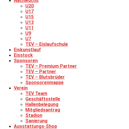
Nachwuchs
U20
U17
U15
U13
U11
U9
U7
TEV – Eislaufschule
Eiskunstlauf
Eisstock
Sponsoren
TEV – Premium Partner
TEV – Partner
TEV – Blutsbrüder
Sponsorenmappe
Verein
TEV Team
Geschäftsstelle
Hallenbelegung
Mitgliedsantrag
Stadion
Sanierung
Ausstattungs-Shop