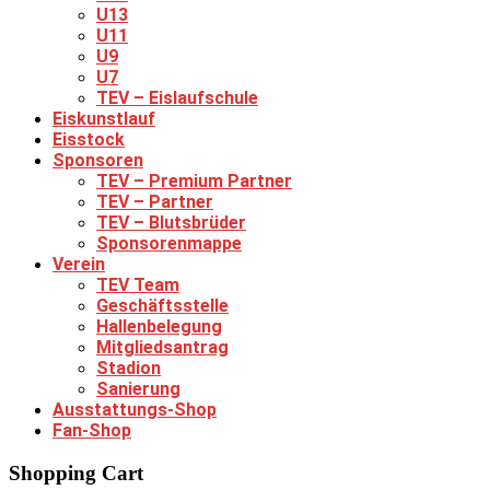
U13
U11
U9
U7
TEV – Eislaufschule
Eiskunstlauf
Eisstock
Sponsoren
TEV – Premium Partner
TEV – Partner
TEV – Blutsbrüder
Sponsorenmappe
Verein
TEV Team
Geschäftsstelle
Hallenbelegung
Mitgliedsantrag
Stadion
Sanierung
Ausstattungs-Shop
Fan-Shop
Shopping Cart