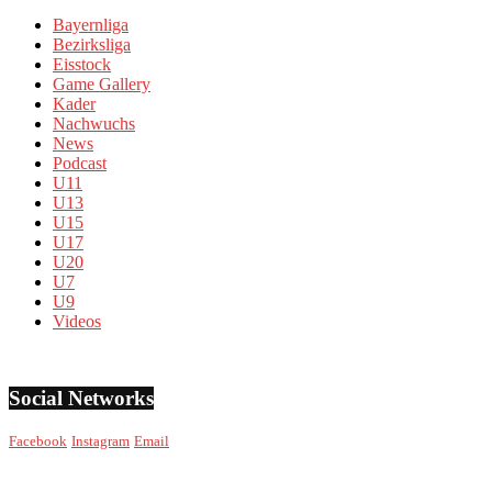
Bayernliga
Bezirksliga
Eisstock
Game Gallery
Kader
Nachwuchs
News
Podcast
U11
U13
U15
U17
U20
U7
U9
Videos
Social Networks
Facebook
Instagram
Email