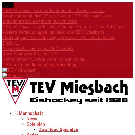
News
TEV Miesbach setzt auf Kontinuität – Asselin, Lehr...
Kooperation mit den Tölzer Löwen: TEV Miesbach setzt...
Willkommen in Miesbach, Kelvin Walz
TEV Miesbach verpflichtet erfahrenen Angreifer Dennis Reimer
Weitere Veränderungen im Kader des TEV Miesbach
Drei prägende Gesichter sagen Servus: TEV verabschiedet
Bacher,...
Niko Fissekis kehrt zum TEV zurück
Zwei Youngster für den TEV
Xaver Schuler wechselt von der Isar an die...
TEV startet in die Sommervorbereitung
1. Mannschaft
News
Spielplan
Download Spielplan