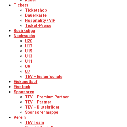
Kader
Tickets
Ticketshop
Dauerkarte
Hospitality / VIP
Ticket-Preise
Bezirksliga
Nachwuchs
U20
U17
U15
U13
U11
U9
U7
TEV – Eislaufschule
Eiskunstlauf
Eisstock
Sponsoren
TEV – Premium Partner
TEV – Partner
TEV – Blutsbrüder
Sponsorenmappe
Verein
TEV Team